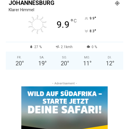
JOHANNESBURG
Klarer Himmel
°
9.9
°
C
9.9
°
8.3
27 %
2.1kmh
0 %
FR.
SA.
SO.
MO.
DI.
20
°
19
°
20
°
11
°
12
°
- Advertisement -