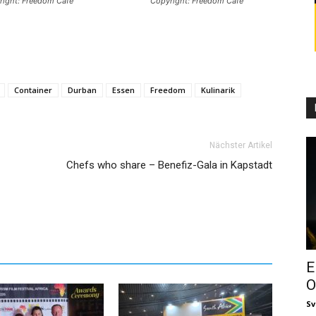
right: Freedom Cafe
Copyright: Freedom Cafe
Container
Durban
Essen
Freedom
Kulinarik
Nächster Artikel
Chefs who share – Benefiz-Gala in Kapstadt
E
O
Sv