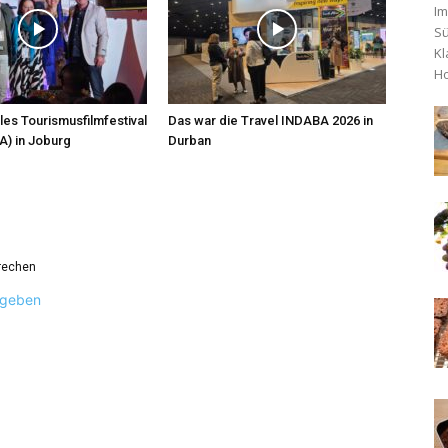
Im
Sü
Kl
Ho
les Tourismusfilmfestival
Das war die Travel INDABA 2026 in
A) in Joburg
Durban
rechen
ugeben