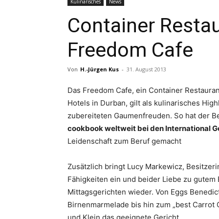
Kulinarisches
News
Container Restau
Freedom Cafe
Von
H.-Jürgen Kus
-
31. August 2013
Das Freedom Cafe, ein Container Restaura
Hotels in Durban, gilt als kulinarisches High
zubereiteten Gaumenfreuden. So hat der B
cookbook weltweit bei den International
Leidenschaft zum Beruf gemacht
Zusätzlich bringt Lucy Markewicz, Besitzeri
Fähigkeiten ein und beider Liebe zu gutem 
Mittagsgerichten wieder. Von Eggs Benedic
Birnenmarmelade bis hin zum „best Carrot C
und Klein das geeignete Gericht.