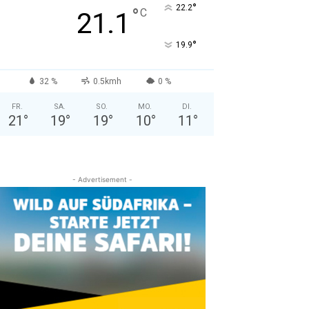
°
22.2
°
C
21.1
°
19.9
32 %
0.5kmh
0 %
FR.
SA.
SO.
MO.
DI.
21
°
19
°
19
°
10
°
11
°
- Advertisement -