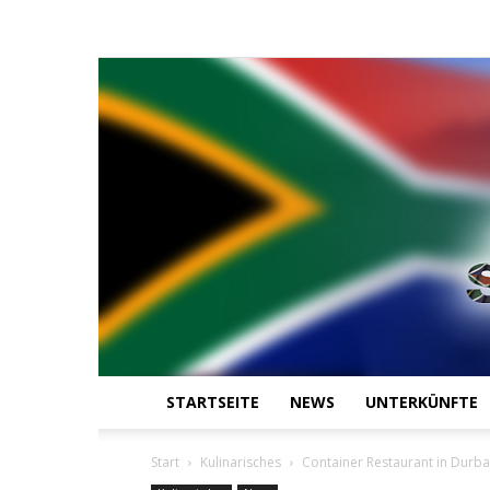
STARTSEITE
NEWS
UNTERKÜNFTE
Start
Kulinarisches
Container Restaurant in Durb