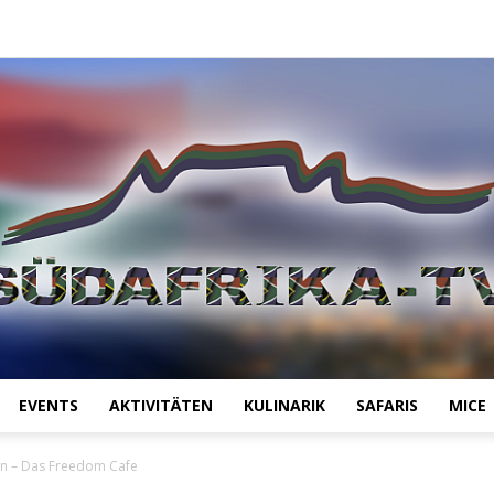
EVENTS
AKTIVITÄTEN
KULINARIK
SAFARIS
MICE
Südafrika
an – Das Freedom Cafe