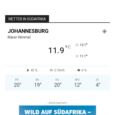
WETTER IN SÜDAFRIKA
JOHANNESBURG
Klarer Himmel
°
12.1
°
C
11.9
°
11.1
45 %
2.7kmh
0 %
FR.
SA.
SO.
MO.
DI.
20
°
19
°
20
°
12
°
4
°
- Advertisement -