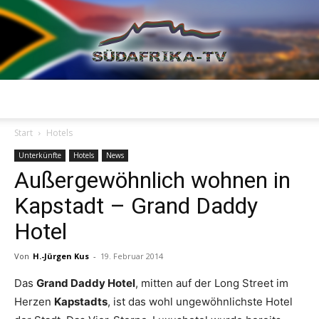
Südafrika
Start
Hotels
Unterkünfte
Hotels
News
Außergewöhnlich wohnen in
TV
Kapstadt – Grand Daddy
Hotel
Von
H.-Jürgen Kus
-
19. Februar 2014
Das
Grand Daddy Hotel
, mitten auf der Long Street im
Herzen
Kapstadts
, ist das wohl ungewöhnlichste Hotel