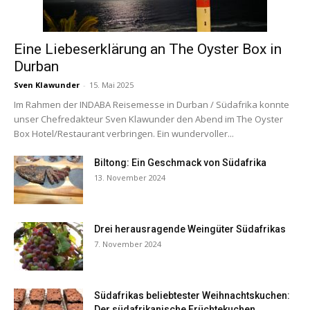
Eine Liebeserklärung an The Oyster Box in
Durban
Sven Klawunder
-
15. Mai 2025
Im Rahmen der INDABA Reisemesse in Durban / Südafrika konnte
unser Chefredakteur Sven Klawunder den Abend im The Oyster
Box Hotel/Restaurant verbringen. Ein wundervoller...
Biltong: Ein Geschmack von Südafrika
13. November 2024
Drei herausragende Weingüter Südafrikas
7. November 2024
Südafrikas beliebtester Weihnachtskuchen:
Der südafrikanische Früchtekuchen