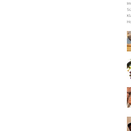
Im
Sü
Kl
Ho