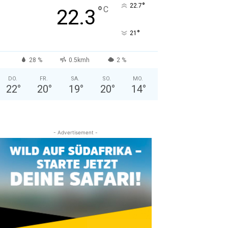
°
22.7
°
C
22.3
°
21
28 %
0.5kmh
2 %
DO.
FR.
SA.
SO.
MO.
22
°
20
°
19
°
20
°
14
°
- Advertisement -