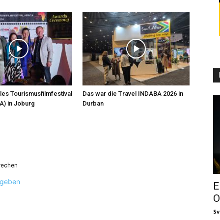
les Tourismusfilmfestival
Das war die Travel INDABA 2026 in
A) in Joburg
Durban
rechen
ugeben
E
O
Sv