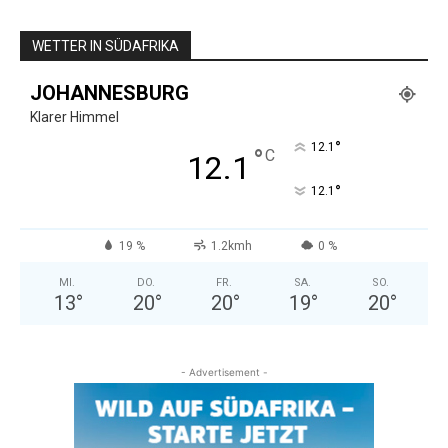
WETTER IN SÜDAFRIKA
JOHANNESBURG
Klarer Himmel
°
12.1
°
C
12.1
°
12.1
19 %
1.2kmh
0 %
MI.
DO.
FR.
SA.
SO.
13
°
20
°
20
°
19
°
20
°
- Advertisement -