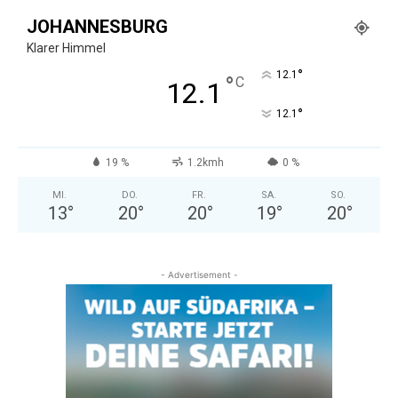
JOHANNESBURG
Klarer Himmel
°
12.1
°
C
12.1
°
12.1
19 %
1.2kmh
0 %
MI.
DO.
FR.
SA.
SO.
13
°
20
°
20
°
19
°
20
°
- Advertisement -