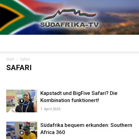
Südafrika
Start
Safari
SAFARI
TV
Aktivitäten
Events / Lifestyle
Kulinarisches
Kultur
MICE
News
Safari
Unterkünfte
Kapstadt und BigFive Safari? Die
Kombination funktionert!
1. April 2026
Südafrika bequem erkunden: Southern
Africa 360