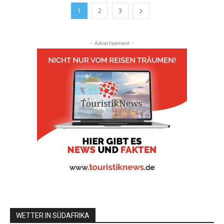
1
2
3
- Advertisement -
WETTER IN SÜDAFRIKA