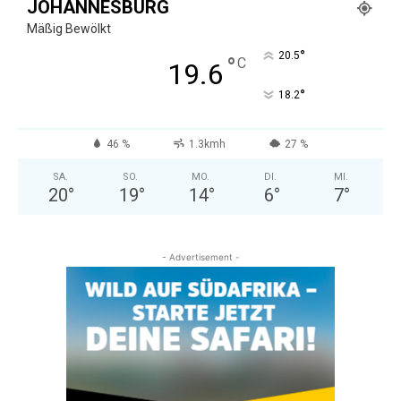
JOHANNESBURG
Mäßig Bewölkt
°
20.5
°
C
19.6
°
18.2
46 %
1.3kmh
27 %
SA.
SO.
MO.
DI.
MI.
20
°
19
°
14
°
6
°
7
°
- Advertisement -