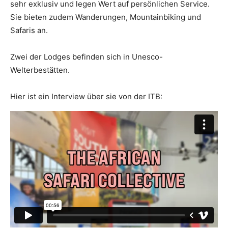
sehr exklusiv und legen Wert auf persönlichen Service.
Sie bieten zudem Wanderungen, Mountainbiking und
Safaris an.
Zwei der Lodges befinden sich in Unesco-
Welterbestätten.
Hier ist ein Interview über sie von der ITB:
In English:
SCHLAGWORTE
Safari
Südafrika
Unterkunft
Vorheriger Artikel
Nächster Artikel
Zu welcher Zeit am besten
KNYSNA AUSTERNFEST
nach Südafrika?