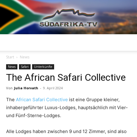
Südafrika
Start
News
News
Safari
Unterkünfte
The African Safari Collective
TV
Von
Julia Horvath
-
9. April 2024
The
African Safari Collective
ist eine Gruppe kleiner,
inhabergeführter Luxus-Lodges, hauptsächlich mit Vier-
und Fünf-Sterne-Lodges.
Alle Lodges haben zwischen 9 und 12 Zimmer, sind also