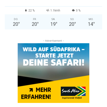
22 %
1.1kmh
0 %
DO.
FR.
SA.
SO.
MO.
20
°
20
°
19
°
20
°
14
°
- Advertisement -