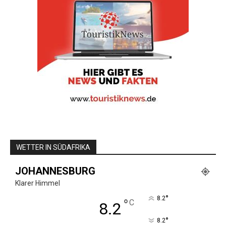
WETTER IN SÜDAFRIKA
JOHANNESBURG
Klarer Himmel
°
8.2
°
C
8.2
°
8.2