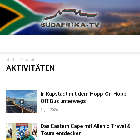
Südafrika
Start
Aktivitäten
AKTIVITÄTEN
TV
Aktivitäten
Events / Lifestyle
Kulinarisches
Kultur
MICE
News
Safari
Unterkünfte
In Kapstadt mit dem Hopp-On-Hopp-
Off Bus unterwegs
7. Juli 2026
Das Eastern Cape mit Allenio Travel &
Tours entdecken