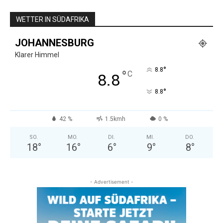
WETTER IN SÜDAFRIKA
JOHANNESBURG
Klarer Himmel
°
8.8
°
C
8.8
°
8.8
42 %
1.5kmh
0 %
SO.
MO.
DI.
MI.
DO.
18
°
16
°
6
°
9
°
8
°
- Advertisement -