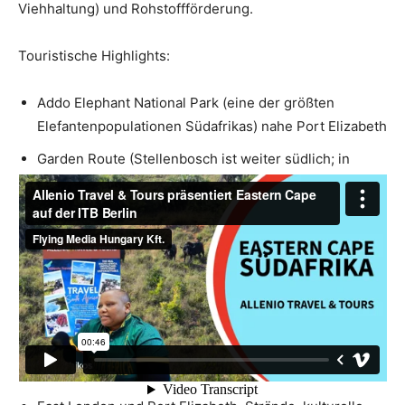
Viehhaltung) und Rohstoffförderung.
Touristische Highlights:
Addo Elephant National Park (eine der größten
Elefantenpopulationen Südafrikas) nahe Port Elizabeth
Garden Route (Stellenbosch ist weiter südlich; in
Eastern Cape liegen Küstenstädte wie Plettenberg Bay
in der Nähe, aber der Parkabschnitt umfasst
verschiedene Parks)
Tsitsikamma National Park, spektakuläre
Küstenlandschaft, Pausen für Wanderungen
Jeffrey’s Bay, weltbekanntes Surfziel
Baviaanskloof Wilderness Area, großes, unberührtes
Schutzgebiet