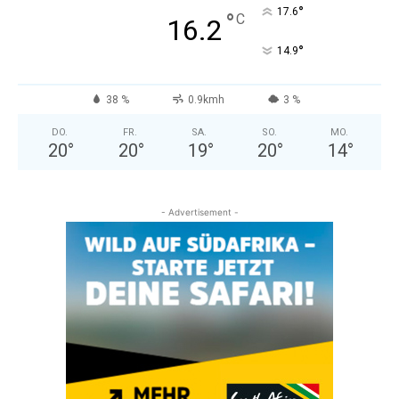
°
17.6
°
C
16.2
°
14.9
38 %
0.9kmh
3 %
DO.
FR.
SA.
SO.
MO.
20
°
20
°
19
°
20
°
14
°
- Advertisement -