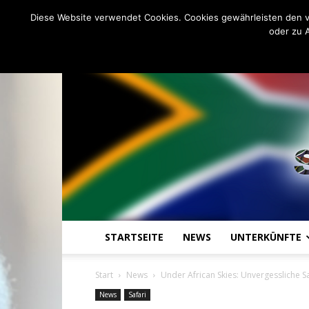
C
13.4
Sonntag, August 9, 2026
Johannesburg
Diese Website verwendet Cookies. Cookies gewährleisten den v
oder zu 
STARTSEITE
NEWS
UNTERKÜNFTE
Start
News
Under African Skies: Unvergessliche S
News
Safari