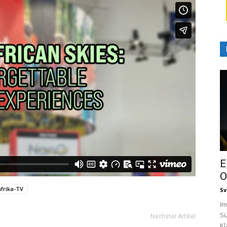
E
O
frika-TV
Sv
Im
Sü
Nächster Artikel
Kl