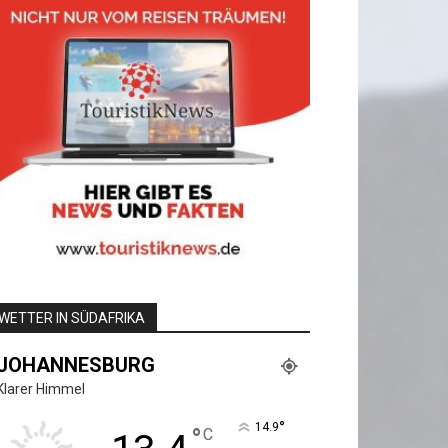
WETTER IN SÜDAFRIKA
JOHANNESBURG
Klarer Himmel
°
14.9
°
C