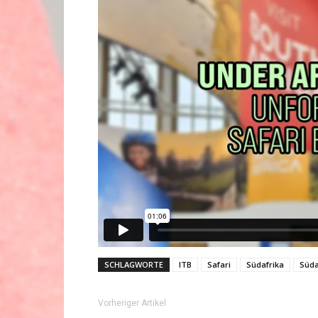
SCHLAGWORTE
ITB
Safari
Südafrika
Süda
Vorheriger Artikel