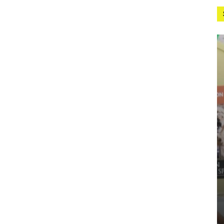
LODGES
Kapstadt und BigFi
Kombination funkt
Sven Klawunder
-
1. Apr