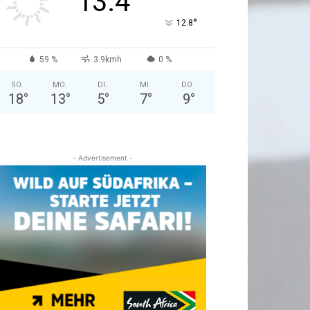
13.4
°
12.8
59 %
3.9kmh
0 %
SO.
MO.
DI.
MI.
DO.
18
°
13
°
5
°
7
°
9
°
- Advertisement -