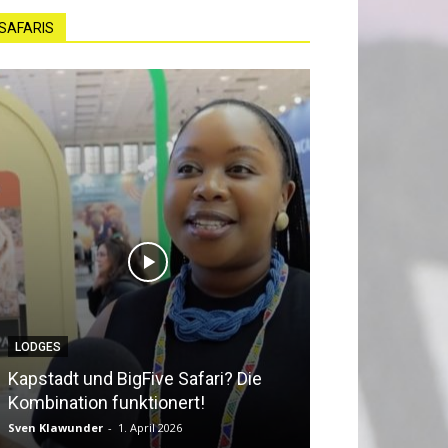
SAFARIS
NEWS
ve Safari? Die
Südafrika bequem erkunden:
ionert!
Southern Africa 360
il 2026
Sven Klawunder
-
25. März 2026