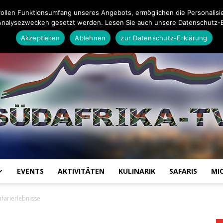
Impressum
Datenschutz-Erklärung
Mail an die Redaktion
ollen Funktionsumfang unseres Angebots, ermöglichen die Personalisi
Analysezwecken gesetzt werden. Lesen Sie auch unsere Datenschutz-E
Akzeptieren
Ablehnen
zur Datenschutz-Erklärung
EVENTS
AKTIVITÄTEN
KULINARIK
SAFARIS
MI
Südafrika
afarierlebnisse