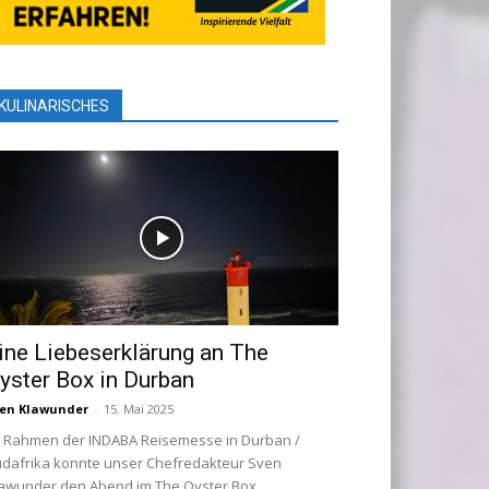
KULINARISCHES
ine Liebeserklärung an The
yster Box in Durban
en Klawunder
-
15. Mai 2025
 Rahmen der INDABA Reisemesse in Durban /
dafrika konnte unser Chefredakteur Sven
awunder den Abend im The Oyster Box