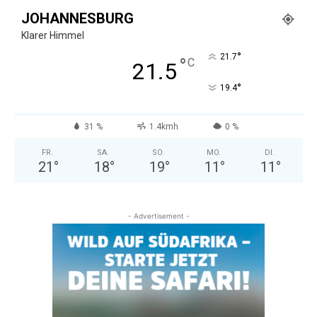
JOHANNESBURG
Klarer Himmel
°
21.7
°
C
21.5
°
19.4
31 %
1.4kmh
0 %
FR.
SA.
SO.
MO.
DI.
21
°
18
°
19
°
11
°
11
°
- Advertisement -