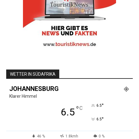
WETTER IN SÜDAFRIKA
JOHANNESBURG
Klarer Himmel
°
6.5
°
C
6.5
°
6.5
46 %
1.8kmh
0 %