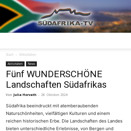
Südafrika
Start
Aktivitäten
Aktivitäten
News
Fünf WUNDERSCHÖNE
TV
Landschaften Südafrikas
Von
Julia Horvath
-
28. Oktober 2024
Südafrika beeindruckt mit atemberaubenden
Naturschönheiten, vielfältigen Kulturen und einem
reichen historischen Erbe. Die Landschaften des Landes
bieten unterschiedliche Erlebnisse, von Bergen und