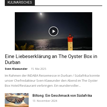
KULINARISCHES
Eine Liebeserklärung an The Oyster Box in
Durban
Sven Klawunder
-
15. Mai 2025
Im Rahmen der INDABA Reisemesse in Durban / Südafrika konnte
unser Chefredakteur Sven Klawunder den Abend im The Oyster
Box Hotel/Restaurant verbringen. Ein wundervoller...
Biltong: Ein Geschmack von Südafrika
13. November 2024