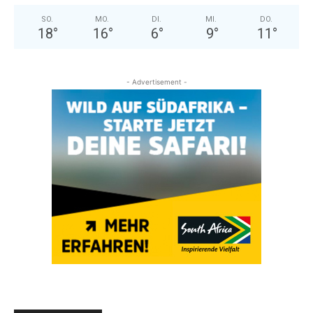
SO.
MO.
DI.
MI.
DO.
18
°
16
°
6
°
9
°
11
°
- Advertisement -