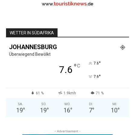
WETTER IN SÜDAFRIKA
JOHANNESBURG
Überwiegend Bewölkt
°
7.6
°
C
7.6
°
7.6
61 %
1.9kmh
71 %
SA.
SO.
MO.
DI.
MI.
19
°
19
°
16
°
7
°
10
°
- Advertisement -