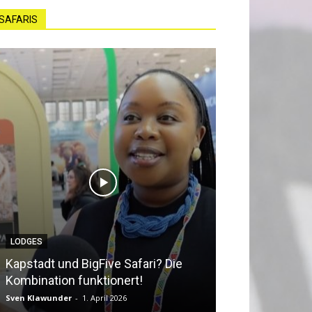
SAFARIS
LODGES
NEWS
Kapstadt und BigFive Safari? Die
Südafrika beq
Kombination funktionert!
Southern Afri
Sven Klawunder
-
1. April 2026
Sven Klawunder
-
2