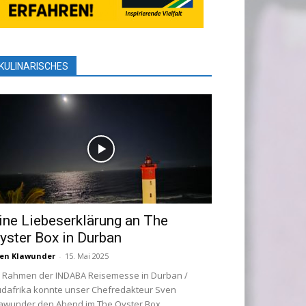
KULINARISCHES
ine Liebeserklärung an The
yster Box in Durban
en Klawunder
-
15. Mai 2025
 Rahmen der INDABA Reisemesse in Durban /
dafrika konnte unser Chefredakteur Sven
awunder den Abend im The Oyster Box