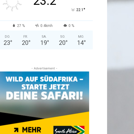
23.2
°
22.1
27 %
0.4kmh
0 %
DO.
FR.
SA.
SO.
MO.
23
°
20
°
19
°
20
°
14
°
- Advertisement -