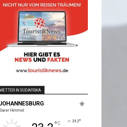
WETTER IN SÜDAFRIKA
JOHANNESBURG
Klarer Himmel
°
23.2
°
C