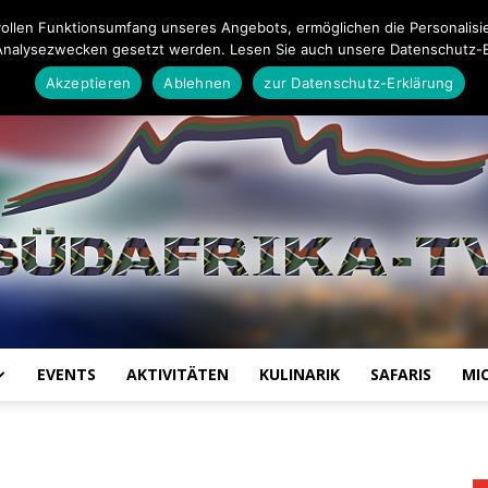
26
Impressum
Datenschutz-Erklärung
Mail an die Redaktion
ollen Funktionsumfang unseres Angebots, ermöglichen die Personalisi
Analysezwecken gesetzt werden. Lesen Sie auch unsere Datenschutz-E
Akzeptieren
Ablehnen
zur Datenschutz-Erklärung
EVENTS
AKTIVITÄTEN
KULINARIK
SAFARIS
MI
Südafrika