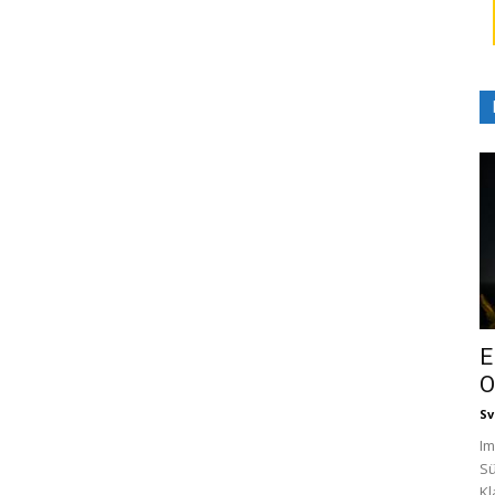
E
O
Sv
Im
Sü
Kl