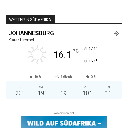
WETTER IN SÜDAFRIKA
JOHANNESBURG
Klarer Himmel
°
17.1
°
C
16.1
°
15.6
40 %
3.6kmh
0 %
FR.
SA.
SO.
MO.
DI.
20
°
19
°
19
°
10
°
11
°
- Advertisement -