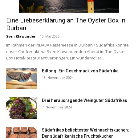
Eine Liebeserklärung an The Oyster Box in
Durban
Sven Klawunder
-
15. Mai 2025
Im Rahmen der INDABA Reisemesse in Durban / Südafrika konnte
unser Chefredakteur Sven Klawunder den Abend im The Oyster
Box Hotel/Restaurant verbringen. Ein wundervoller...
Biltong: Ein Geschmack von Südafrika
13. November 2024
Drei herausragende Weingüter Südafrikas
7. November 2024
Südafrikas beliebtester Weihnachtskuchen:
Der südafrikanische Früchtekuchen