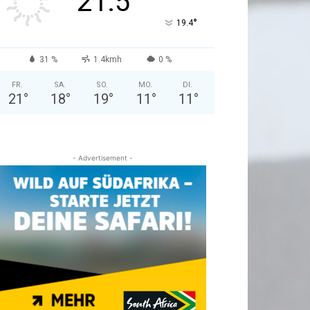
21.5
°
19.4
31 %
1.4kmh
0 %
FR.
SA.
SO.
MO.
DI.
21
°
18
°
19
°
11
°
11
°
- Advertisement -