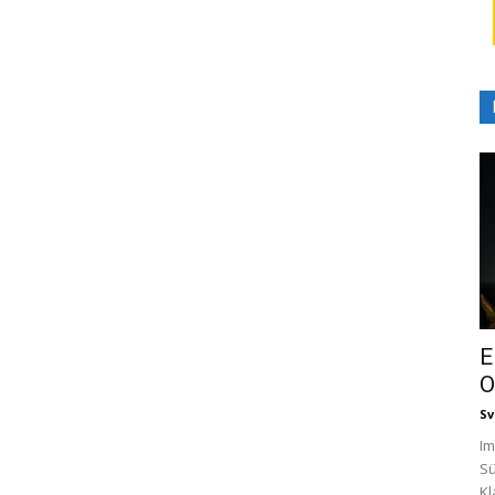
E
O
Sv
Im
Sü
Kl