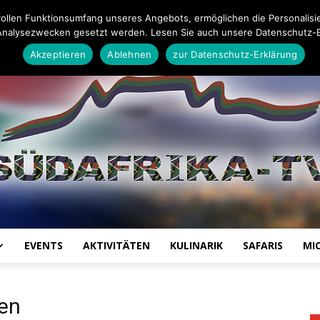
Impressum
Datenschutz-Erklärung
Mail an die Redaktion
ollen Funktionsumfang unseres Angebots, ermöglichen die Personalisi
Analysezwecken gesetzt werden. Lesen Sie auch unsere Datenschutz-E
Akzeptieren
Ablehnen
zur Datenschutz-Erklärung
EVENTS
AKTIVITÄTEN
KULINARIK
SAFARIS
MI
Südafrika
sen