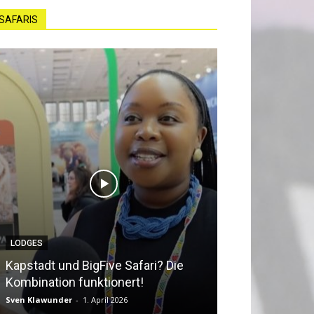
SAFARIS
LODGES
NEWS
Kapstadt und BigFive Safari? Die
Südafrika beq
Kombination funktionert!
Southern Afri
Sven Klawunder
-
1. April 2026
Sven Klawunder
-
2