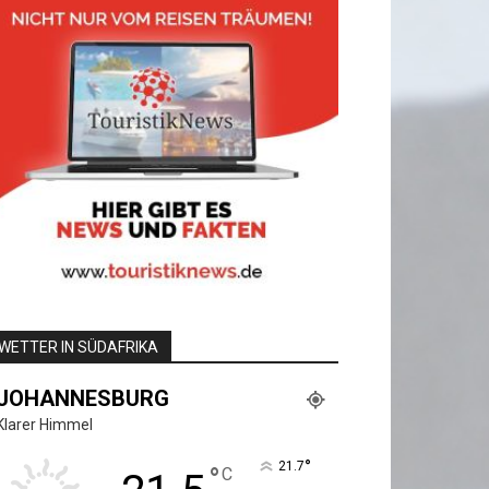
WETTER IN SÜDAFRIKA
JOHANNESBURG
Klarer Himmel
°
21.7
°
C