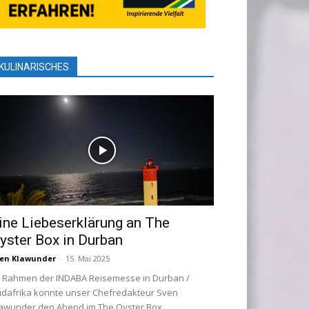
KULINARISCHES
ine Liebeserklärung an The
yster Box in Durban
en Klawunder
-
15. Mai 2025
 Rahmen der INDABA Reisemesse in Durban /
dafrika konnte unser Chefredakteur Sven
awunder den Abend im The Oyster Box