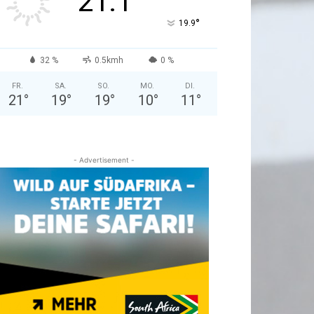
21.1
°
19.9
32 %
0.5kmh
0 %
FR.
SA.
SO.
MO.
DI.
21
°
19
°
19
°
10
°
11
°
- Advertisement -