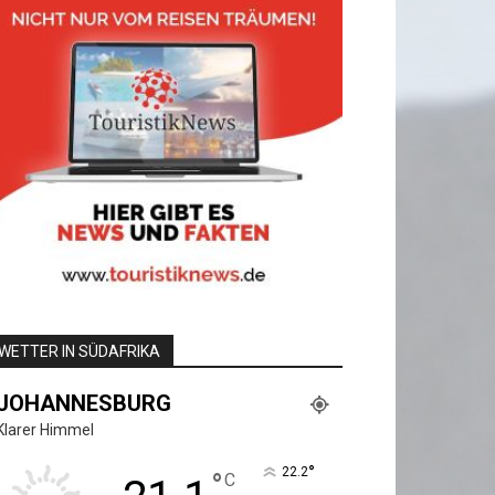
WETTER IN SÜDAFRIKA
JOHANNESBURG
Klarer Himmel
°
22.2
°
C