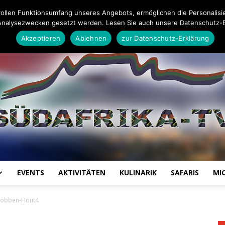
Impressum
Datenschutz-Erklärung
Mail an die Redaktion
ollen Funktionsumfang unseres Angebots, ermöglichen die Personalisi
Analysezwecken gesetzt werden. Lesen Sie auch unsere Datenschutz-E
Akzeptieren
Ablehnen
zur Datenschutz-Erklärung
EVENTS
AKTIVITÄTEN
KULINARIK
SAFARIS
MI
Südafrika
obben-Hout4