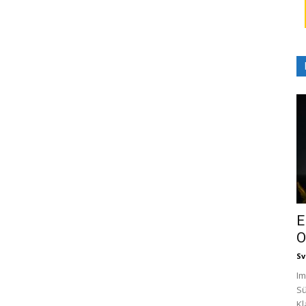
E
O
Sv
Im
Sü
Kl