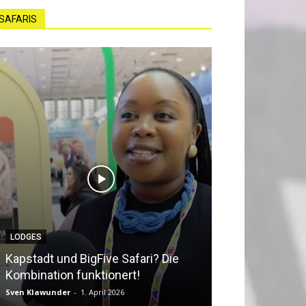
SAFARIS
LODGES
NEWS
Kapstadt und BigFive Safari? Die
Südafrika beq
Kombination funktionert!
Southern Afri
Sven Klawunder
-
1. April 2026
Sven Klawunder
-
2