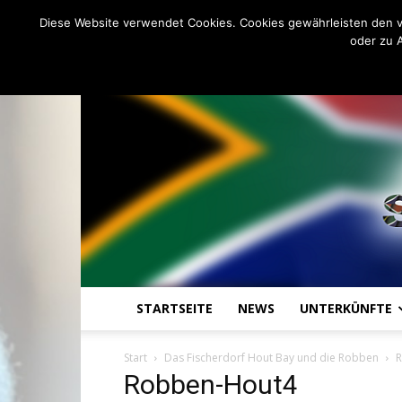
C
21.1
Freitag, August 7, 2026
Johannesburg
Diese Website verwendet Cookies. Cookies gewährleisten den v
oder zu 
STARTSEITE
NEWS
UNTERKÜNFTE
Start
Das Fischerdorf Hout Bay und die Robben
R
Robben-Hout4