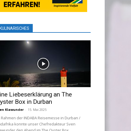
KULINARISCHES
ine Liebeserklärung an The
yster Box in Durban
en Klawunder
-
15. Mai 2025
 Rahmen der INDABA Reisemesse in Durban /
dafrika konnte unser Chefredakteur Sven
awunder den Abend im The Oyster Box