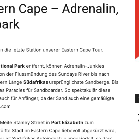
rn Cape – Adrenalin,
park
TV
n die letzte Station unserer Eastern Cape Tour.
tional Park
entfernt, können Adrenalin-Junkies
Von der Flussmündung des Sundays River bis nach
tern Länge
Südafrikas
ursprünglichste Sandberge. Bis
es Paradies für Sandboarder. So spektakulär diese
m auch für Anfänger, da der Sand auch eine gemäßigte
s.com
Meile Stanley Street in
Port Elizabeth
zum
ßte Stadt im Eastern Cape liebevoll abgekürzt wird,
ier ist Südafrikas Autoindustrie angesiedelt, so dass