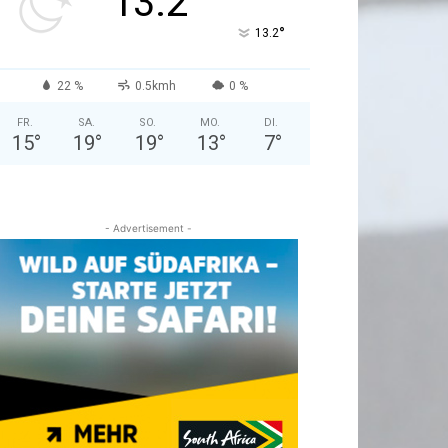
13.2
°
13.2
22 %
0.5kmh
0 %
FR.
SA.
SO.
MO.
DI.
15
°
19
°
19
°
13
°
7
°
- Advertisement -