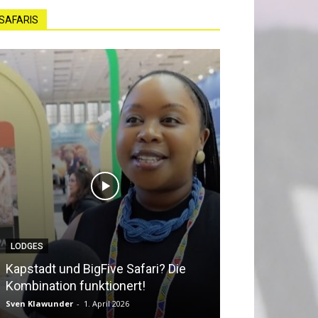
SAFARIS
LODGES
NEWS
Kapstadt und BigFive Safari? Die
Südafrika beq
Kombination funktionert!
Southern Afri
Sven Klawunder
-
1. April 2026
Sven Klawunder
-
2