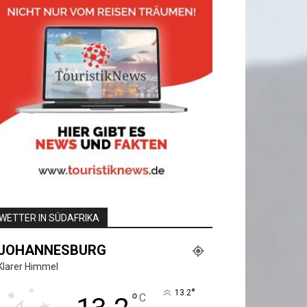
WETTER IN SÜDAFRIKA
JOHANNESBURG
Klarer Himmel
°
13.2
°
C