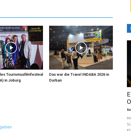
les Tourismusfilmfestival
Das war die Travel INDABA 2026 in
A) in Joburg
Durban
E
O
Sv
Im
Sü
ugeben
Kl