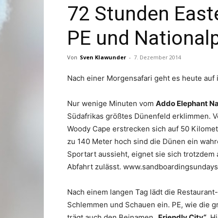
72 Stunden Easte
PE und National
Von
Sven Klawunder
-
7. Dezember 2014
Nach einer Morgensafari geht es heute auf i
Nur wenige Minuten vom
Addo Elephant Na
Südafrikas größtes Dünenfeld erklimmen. 
Woody Cape erstrecken sich auf 50 Kilome
zu 140 Meter hoch sind die Dünen ein wahr
Sportart aussieht, eignet sie sich trotzde
Abfahrt zulässt. www.sandboardingsunday
Nach einem langen Tag lädt die Restaurant-
Schlemmen und Schauen ein. PE, wie die grö
trägt auch den Beinamen
„Friendly City“
. H