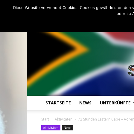
C
13.2
Freitag, August 7, 2026
Johannesburg
Diese Website verwendet Cookies. Cookies gewährleisten den v
oder zu 
STARTSEITE
NEWS
UNTERKÜNFTE
Start
Aktivitäten
72 Stunden Eastern Cape – Adren
Aktivitäten
News