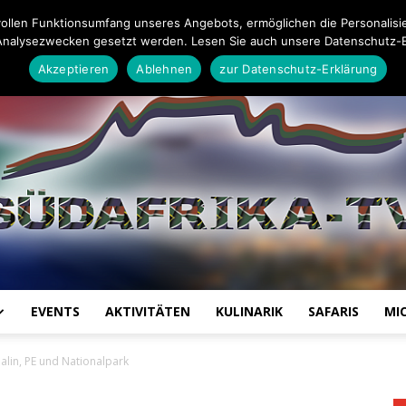
Impressum
Datenschutz-Erklärung
Mail an die Redaktion
ollen Funktionsumfang unseres Angebots, ermöglichen die Personalisi
Analysezwecken gesetzt werden. Lesen Sie auch unsere Datenschutz-E
Akzeptieren
Ablehnen
zur Datenschutz-Erklärung
EVENTS
AKTIVITÄTEN
KULINARIK
SAFARIS
MI
Südafrika
alin, PE und Nationalpark