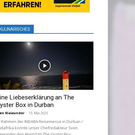
KULINARISCHES
ine Liebeserklärung an The
yster Box in Durban
en Klawunder
-
15. Mai 2025
 Rahmen der INDABA Reisemesse in Durban /
dafrika konnte unser Chefredakteur Sven
awunder den Abend im The Oyster Box