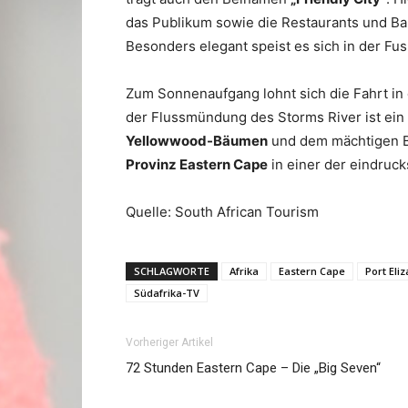
das Publikum sowie die Restaurants und Bar
Besonders elegant speist es sich in der Fu
Zum Sonnenaufgang lohnt sich die Fahrt in
der Flussmündung des Storms River ist ein 
Yellowwood-Bäumen
und dem mächtigen Br
Provinz Eastern Cape
in einer der eindruck
Quelle: South African Tourism
SCHLAGWORTE
Afrika
Eastern Cape
Port Eli
Südafrika-TV
Vorheriger Artikel
72 Stunden Eastern Cape – Die „Big Seven“