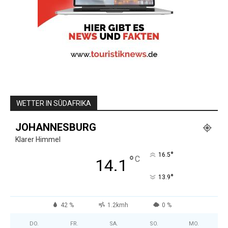
WETTER IN SÜDAFRIKA
JOHANNESBURG
Klarer Himmel
°
16.5
°
C
14.1
°
13.9
42 %
1.2kmh
0 %
DO.
FR.
SA.
SO.
MO.