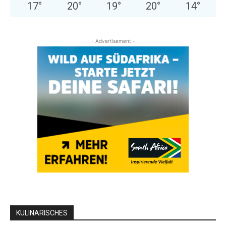
17
°
20
°
19
°
20
°
14
°
- Advertisement -
KULINARISCHES