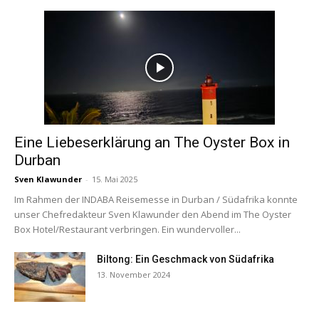
Eine Liebeserklärung an The Oyster Box in
Durban
Sven Klawunder
-
15. Mai 2025
Im Rahmen der INDABA Reisemesse in Durban / Südafrika konnte
unser Chefredakteur Sven Klawunder den Abend im The Oyster
Box Hotel/Restaurant verbringen. Ein wundervoller...
Biltong: Ein Geschmack von Südafrika
13. November 2024