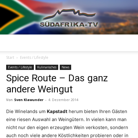
Südafrika
Start
Events / Lifestyle
Events / Lifestyle
Kulinarisches
News
Spice Route – Das ganz
TV
andere Weingut
Von
Sven Klawunder
-
4. Dezember 2014
Die Winelands um
Kapstadt
herum bieten Ihren Gästen
eine riesen Auswahl an Weingütern. In vielen kann man
nicht nur den eigen erzeugten Wein verkosten, sondern
auch noch viele andere Köstlichkeiten probieren oder in