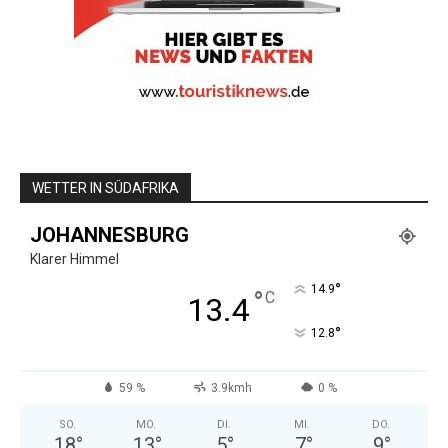
WETTER IN SÜDAFRIKA
JOHANNESBURG
Klarer Himmel
°
14.9
°
C
13.4
°
12.8
59 %
3.9kmh
0 %
SO.
MO.
DI.
MI.
DO.
18
°
13
°
5
°
7
°
9
°