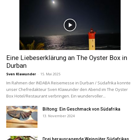
Eine Liebeserklärung an The Oyster Box in
Durban
Sven Klawunder
-
15. Mai 2025
Im Rahmen der INDABA Reisemesse in Durban / Südafrika konnte
unser Chefredakteur Sven Klawunder den Abend im The Oyster
Box Hotel/Restaurant verbringen. Ein wundervoller...
Biltong: Ein Geschmack von Südafrika
13. November 2024
Drei herausragende Weingüter Südafrikas