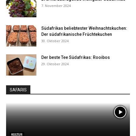
7. November 2024
Südafrikas beliebtester Weihnachtskuchen:
Der südafrikanische Früchtekuchen
30. Oktober 2024
Der beste Tee Südafrikas: Rooibos
29. Oktober 2024
SAFARIS
LODGES
NEWS
KULTUR