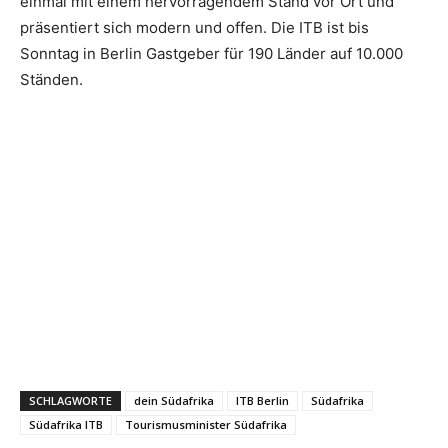
einmal mit einem hervorragendem Stand vor Ort und
präsentiert sich modern und offen. Die ITB ist bis
Sonntag in Berlin Gastgeber für 190 Länder auf 10.000
Ständen.
SCHLAGWORTE
dein Südafrika
ITB Berlin
Südafrika
Südafrika ITB
Tourismusminister Südafrika