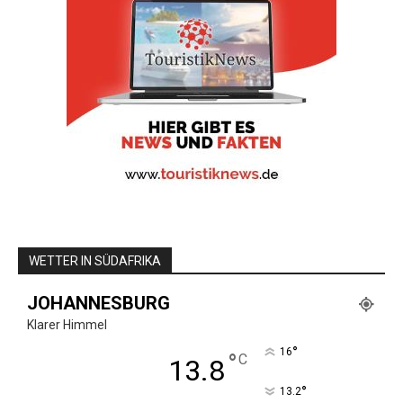
WETTER IN SÜDAFRIKA
JOHANNESBURG
Klarer Himmel
°
16
°
C
13.8
°
13.2