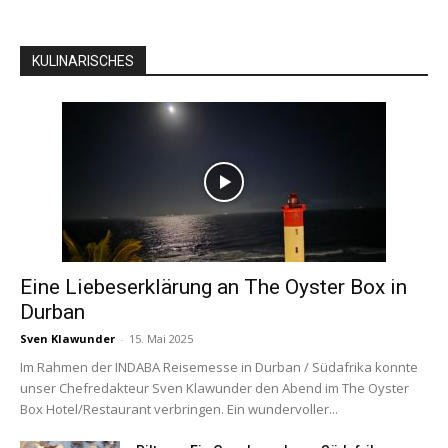
KULINARISCHES
Eine Liebeserklärung an The Oyster Box in
Durban
Sven Klawunder
-
15. Mai 2025
Im Rahmen der INDABA Reisemesse in Durban / Südafrika konnte
unser Chefredakteur Sven Klawunder den Abend im The Oyster
Box Hotel/Restaurant verbringen. Ein wundervoller...