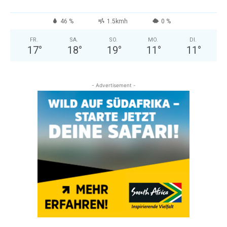
46 %
1.5kmh
0 %
FR.
SA.
SO.
MO.
DI.
17
°
18
°
19
°
11
°
11
°
- Advertisement -