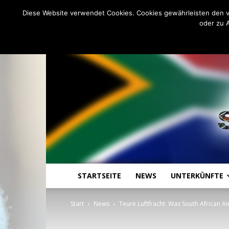
C
21.1
Freitag, August 7, 2026
Johannesburg
Diese Website verwendet Cookies. Cookies gewährleisten den v
oder zu 
STARTSEITE
NEWS
UNTERKÜNFTE
Start
News
Teure Luftfracht: Was South African Ai