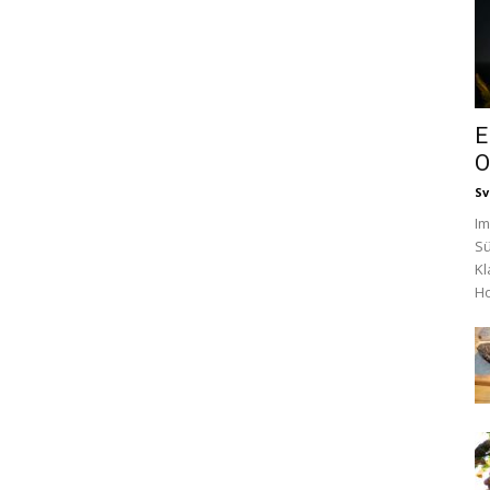
E
O
Sv
Im
Sü
Kl
Ho