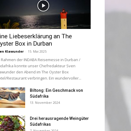
ine Liebeserklärung an The
yster Box in Durban
en Klawunder
-
15. Mai 2025
 Rahmen der INDABA Reisemesse in Durban /
dafrika konnte unser Chefredakteur Sven
awunder den Abend im The Oyster Box
tel/Restaurant verbringen. Ein wundervoller...
Biltong: Ein Geschmack von
Südafrika
13. November 2024
Drei herausragende Weingüter
Südafrikas
7. November 2024