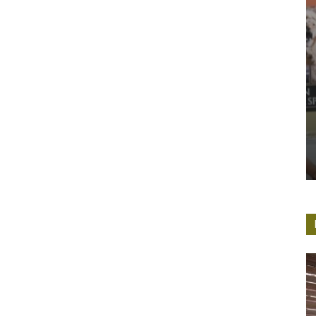
LODGES
Kapstadt und
Kombination 
Sven Klawunder