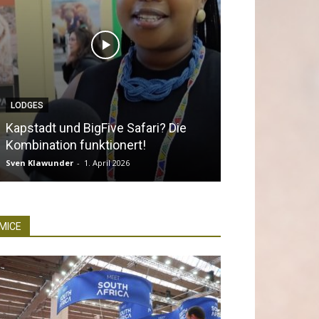
NEWS
 BigFive Safari? Die
Südafrika bequem erkunden
funktionert!
Southern Africa 360
-
1. April 2026
Sven Klawunder
-
25. März 2026
MICE