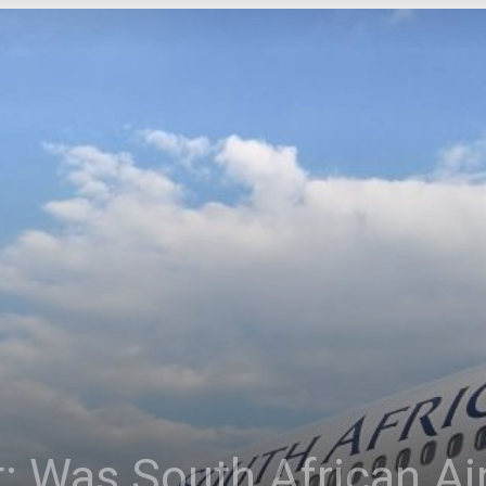
TV
t: Was South African Ai