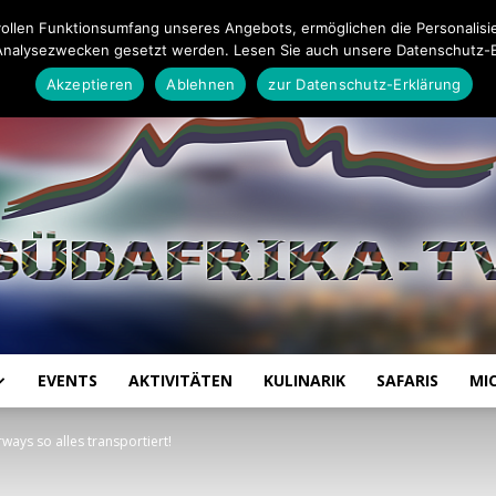
Impressum
Datenschutz-Erklärung
Mail an die Redaktion
ollen Funktionsumfang unseres Angebots, ermöglichen die Personalisi
Analysezwecken gesetzt werden. Lesen Sie auch unsere Datenschutz-E
Akzeptieren
Ablehnen
zur Datenschutz-Erklärung
EVENTS
AKTIVITÄTEN
KULINARIK
SAFARIS
MI
Südafrika
rways so alles transportiert!