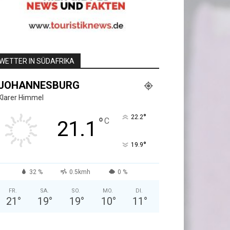
WETTER IN SÜDAFRIKA
JOHANNESBURG
Klarer Himmel
°
22.2
°
C
21.1
°
19.9
32 %
0.5kmh
0 %
FR.
SA.
SO.
MO.
DI.
21
°
19
°
19
°
10
°
11
°