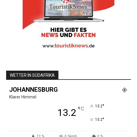
WETTER IN SÜDAFRIKA
JOHANNESBURG
Klarer Himmel
°
13.2
°
C
13.2
°
13.2
22 %
0.5kmh
0 %