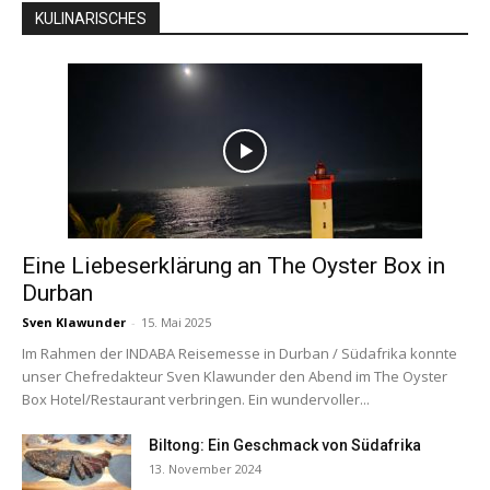
KULINARISCHES
Eine Liebeserklärung an The Oyster Box in
Durban
Sven Klawunder
-
15. Mai 2025
Im Rahmen der INDABA Reisemesse in Durban / Südafrika konnte
unser Chefredakteur Sven Klawunder den Abend im The Oyster
Box Hotel/Restaurant verbringen. Ein wundervoller...
Biltong: Ein Geschmack von Südafrika
13. November 2024