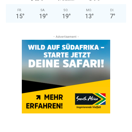
FR.
SA.
SO.
MO.
DI.
15
°
19
°
19
°
13
°
7
°
- Advertisement -