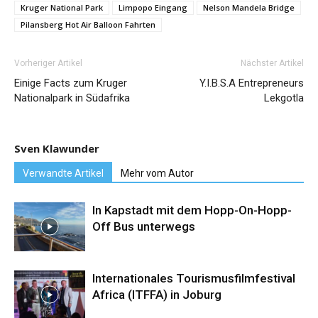
Kruger National Park
Limpopo Eingang
Nelson Mandela Bridge
Pilansberg Hot Air Balloon Fahrten
Vorheriger Artikel
Nächster Artikel
Einige Facts zum Kruger
Y.I.B.S.A Entrepreneurs
Nationalpark in Südafrika
Lekgotla
Sven Klawunder
Verwandte Artikel
Mehr vom Autor
In Kapstadt mit dem Hopp-On-Hopp-
Off Bus unterwegs
Internationales Tourismusfilmfestival
Africa (ITFFA) in Joburg