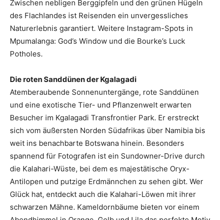
Zwischen nebligen Berggipfeln und den grünen Hügeln
des Flachlandes ist Reisenden ein unvergessliches
Naturerlebnis garantiert. Weitere Instagram-Spots in
Mpumalanga: God’s Window und die Bourke’s Luck
Potholes.
Die roten Sanddünen der Kgalagadi
Atemberaubende Sonnenuntergänge, rote Sanddünen
und eine exotische Tier- und Pflanzenwelt erwarten
Besucher im Kgalagadi Transfrontier Park. Er erstreckt
sich vom äußersten Norden Südafrikas über Namibia bis
weit ins benachbarte Botswana hinein. Besonders
spannend für Fotografen ist ein Sundowner-Drive durch
die Kalahari-Wüste, bei dem es majestätische Oryx-
Antilopen und putzige Erdmännchen zu sehen gibt. Wer
Glück hat, entdeckt auch die Kalahari-Löwen mit ihrer
schwarzen Mähne. Kameldornbäume bieten vor einem
Abendhimmel in Orange, Gelb und Lila das perfekte Motiv