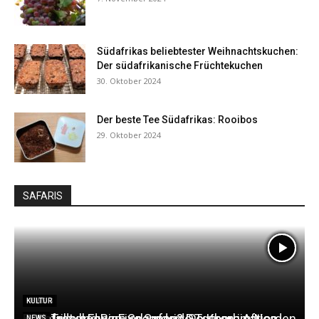
Südafrikas beliebtester Weihnachtskuchen:
Der südafrikanische Früchtekuchen
30. Oktober 2024
Der beste Tee Südafrikas: Rooibos
29. Oktober 2024
SAFARIS
LODGES
NEWS
KULTUR
Kapstadt und BigFive Safari? Die Kombination
Südafrika bequem erkunden: Southern Africa
PSN Travel Fenzy: Spannende Touren im Norden
NEWS
NEWS