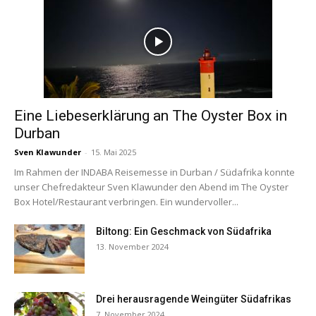
Eine Liebeserklärung an The Oyster Box in
Durban
Sven Klawunder
-
15. Mai 2025
Im Rahmen der INDABA Reisemesse in Durban / Südafrika konnte
unser Chefredakteur Sven Klawunder den Abend im The Oyster
Box Hotel/Restaurant verbringen. Ein wundervoller...
Biltong: Ein Geschmack von Südafrika
13. November 2024
Drei herausragende Weingüter Südafrikas
7. November 2024