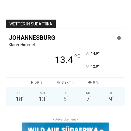
WETTER IN SÜDAFRIKA
JOHANNESBURG
Klarer Himmel
°
14.9
°
C
13.4
°
12.8
59 %
3.9kmh
0 %
SO.
MO.
DI.
MI.
DO.
18
°
13
°
5
°
7
°
9
°
- Advertisement -