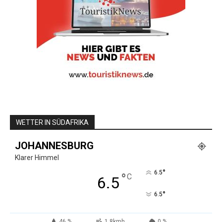
WETTER IN SÜDAFRIKA
JOHANNESBURG
Klarer Himmel
°
6.5
°
C
6.5
°
6.5
46 %
1.8kmh
0 %