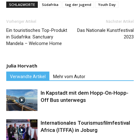
SCHLAGWORTE
Südafrika
tag der jugend
Youth Day
Vorheriger Artikel
Nächster Artikel
Ein touristisches Top-Produkt
Das Nationale Kunstfestival
in Südafrika: Sanctuary
2023
Mandela – Welcome Home
Julia Horvath
Verwandte Artikel
Mehr vom Autor
In Kapstadt mit dem Hopp-On-Hopp-
Off Bus unterwegs
Internationales Tourismusfilmfestival
Africa (ITFFA) in Joburg