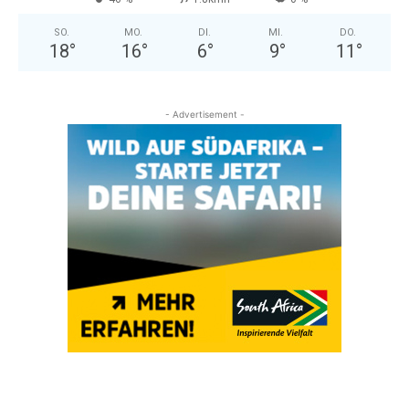
SO.
MO.
DI.
MI.
DO.
18
°
16
°
6
°
9
°
11
°
- Advertisement -