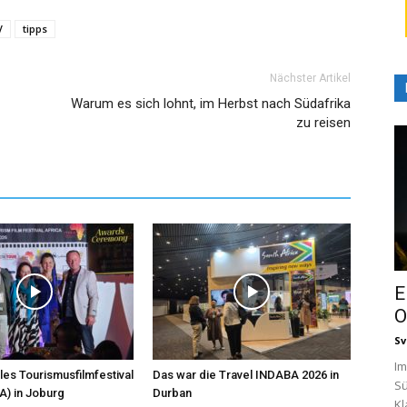
V
tipps
Nächster Artikel
Warum es sich lohnt, im Herbst nach Südafrika
zu reisen
E
O
Sv
Im
les Tourismusfilmfestival
Das war die Travel INDABA 2026 in
Sü
A) in Joburg
Durban
Kl