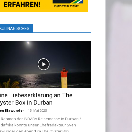
KULINARISCHES
ine Liebeserklärung an The
yster Box in Durban
en Klawunder
-
15. Mai 2025
 Rahmen der INDABA Reisemesse in Durban /
dafrika konnte unser Chefredakteur Sven
awunder den Abend im The Oyster Box