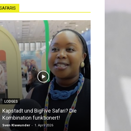
SAFARIS
LODGES
NEWS
Kapstadt und BigFive Safari? Die
Südafrika beq
Kombination funktionert!
Southern Afri
Sven Klawunder
-
1. April 2026
Sven Klawunder
-
2