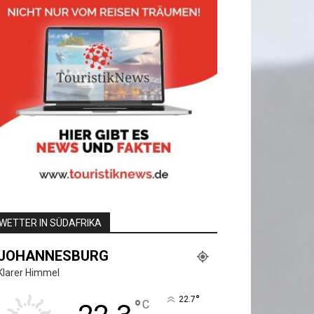
WETTER IN SÜDAFRIKA
JOHANNESBURG
Klarer Himmel
°
22.7
°
C