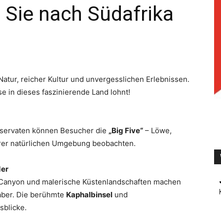
 Sie nach Südafrika
TV
atur, reicher Kultur und unvergesslichen Erlebnissen.
se in dieses faszinierende Land lohnt!
eservaten können Besucher die
„Big Five“
– Löwe,
ihrer natürlichen Umgebung beobachten.
der
r Canyon und malerische Küstenlandschaften machen
haber. Die berühmte
Kaphalbinsel
und
blicke.