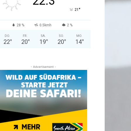
22.3
°
21
28 %
0.5kmh
2 %
DO.
FR.
SA.
SO.
MO.
22
°
20
°
19
°
20
°
14
°
- Advertisement -