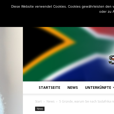
C
22.3
Donnerstag, August 6, 20
Johannesburg
Diese Website verwendet Cookies. Cookies gewährleisten den v
oder zu 
STARTSEITE
NEWS
UNTERKÜNFTE
Start
News
5 Gründe, warum Sie nach Südafrika re
News