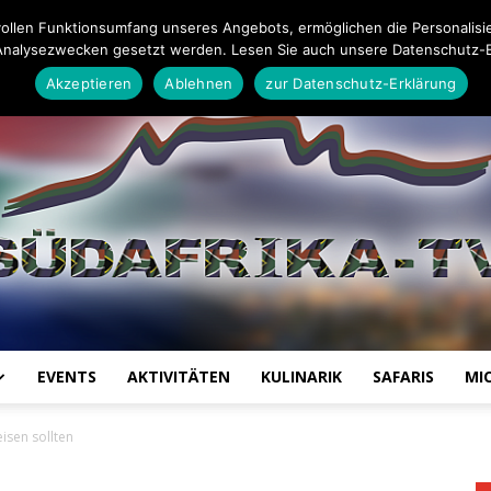
26
Impressum
Datenschutz-Erklärung
Mail an die Redaktion
ollen Funktionsumfang unseres Angebots, ermöglichen die Personalisi
Analysezwecken gesetzt werden. Lesen Sie auch unsere Datenschutz-E
Akzeptieren
Ablehnen
zur Datenschutz-Erklärung
EVENTS
AKTIVITÄTEN
KULINARIK
SAFARIS
MI
Südafrika
isen sollten