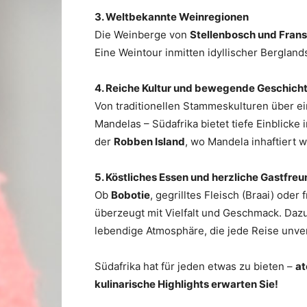
3. Weltbekannte Weinregionen
Die Weinberge von
Stellenbosch und Fran
Eine Weintour inmitten idyllischer Berglan
4. Reiche Kultur und bewegende Geschich
Von traditionellen Stammeskulturen über e
Mandelas – Südafrika bietet tiefe Einblick
der
Robben Island
, wo Mandela inhaftiert w
5. Köstliches Essen und herzliche Gastfre
Ob
Bobotie
, gegrilltes Fleisch (Braai) ode
überzeugt mit Vielfalt und Geschmack. Da
lebendige Atmosphäre, die jede Reise unve
Südafrika hat für jeden etwas zu bieten –
at
kulinarische Highlights erwarten Sie!