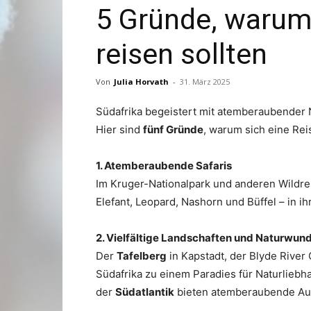
5 Gründe, warum
reisen sollten
Von
Julia Horvath
-
31. März 2025
Südafrika begeistert mit atemberaubender N
Hier sind
fünf Gründe
, warum sich eine Rei
1. Atemberaubende Safaris
Im Kruger-Nationalpark und anderen Wildr
Elefant, Leopard, Nashorn und Büffel – in 
2. Vielfältige Landschaften und Naturwun
Der
Tafelberg
in Kapstadt, der Blyde Rive
Südafrika zu einem Paradies für Naturlieb
der
Südatlantik
bieten atemberaubende Aus