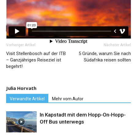
Gastfreundschaft zu genießen und lokale Köstlichkeiten
zu probieren.
SCHLAGWORTE
ITB
Nordkap
Südafrika
Südafrika-TV
Vorheriger Artikel
Nächster Artikel
Visit Stellenbosch auf der ITB
5 Gründe, warum Sie nach
– Ganzjähriges Reiseziel ist
Südafrika reisen sollten
begehrt!
Julia Horvath
Verwandte Artikel
Mehr vom Autor
In Kapstadt mit dem Hopp-On-Hopp-
Off Bus unterwegs