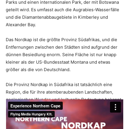
Parks und einen internationalen Park, der mit Botswana
geteilt wird. Es umfasst auch die Augrabies-Wasserfälle
und die Diamantenabbaugebiete in Kimberley und
Alexander Bay.
Das Nordkap ist die größte Provinz Südafrikas, und die
Entfernungen zwischen den Städten sind aufgrund der
dünnen Besiedlung enorm. Seine Fläche ist nur knapp
kleiner als der US-Bundesstaat Montana und etwas
größer als die von Deutschland.
Die Provinz Nordkap in Südafrika ist tatsächlich eine
Region, die für ihre atemberaubenden Landschaften,
geologischen Wunder und kulturelle Bedeutung bekannt
ist. Hier sind einige der kleinen ikonischen Städte, die
den Besuchern die Gelegenheit bieten, den einzigartigen
Charme dieser schönen Provinz zu erleben, ihre warme