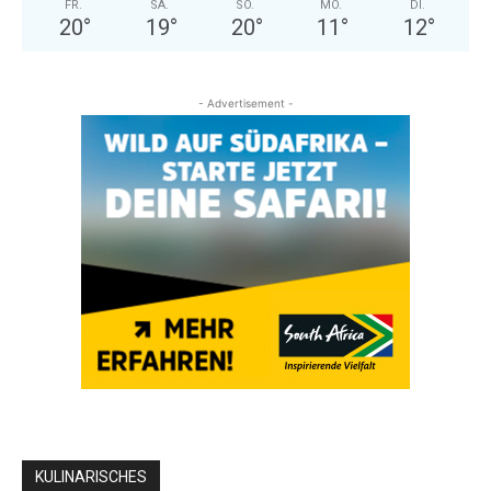
FR.
SA.
SO.
MO.
DI.
20
°
19
°
20
°
11
°
12
°
- Advertisement -
KULINARISCHES