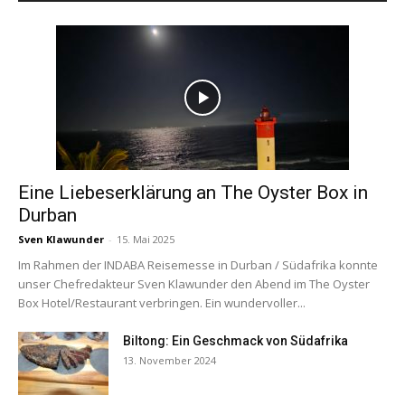
Eine Liebeserklärung an The Oyster Box in
Durban
Sven Klawunder
-
15. Mai 2025
Im Rahmen der INDABA Reisemesse in Durban / Südafrika konnte
unser Chefredakteur Sven Klawunder den Abend im The Oyster
Box Hotel/Restaurant verbringen. Ein wundervoller...
Biltong: Ein Geschmack von Südafrika
13. November 2024