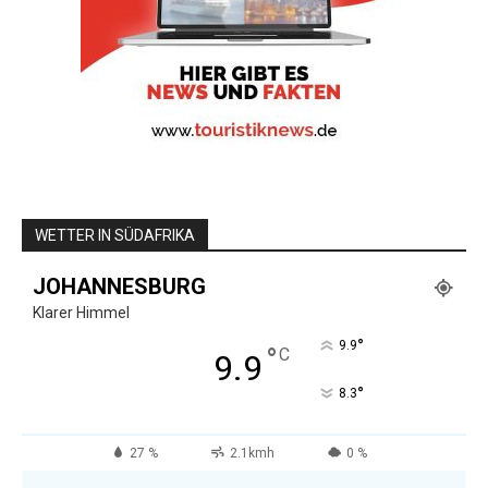
WETTER IN SÜDAFRIKA
JOHANNESBURG
Klarer Himmel
°
9.9
°
C
9.9
°
8.3
27 %
2.1kmh
0 %