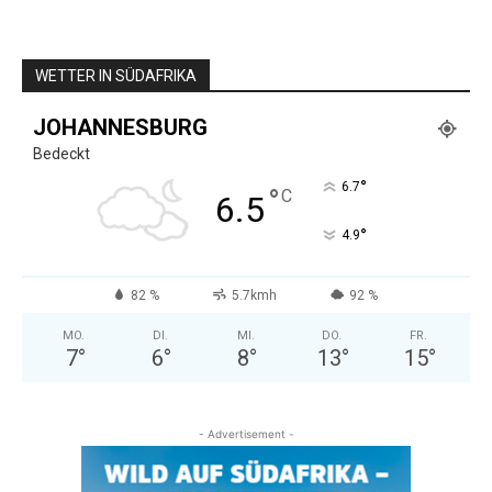
WETTER IN SÜDAFRIKA
JOHANNESBURG
Bedeckt
°
6.7
°
C
6.5
°
4.9
82 %
5.7kmh
92 %
MO.
DI.
MI.
DO.
FR.
7
°
6
°
8
°
13
°
15
°
- Advertisement -