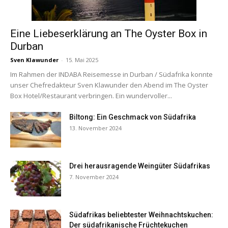
Eine Liebeserklärung an The Oyster Box in
Durban
Sven Klawunder
-
15. Mai 2025
Im Rahmen der INDABA Reisemesse in Durban / Südafrika konnte
unser Chefredakteur Sven Klawunder den Abend im The Oyster
Box Hotel/Restaurant verbringen. Ein wundervoller...
Biltong: Ein Geschmack von Südafrika
13. November 2024
Drei herausragende Weingüter Südafrikas
7. November 2024
Südafrikas beliebtester Weihnachtskuchen:
Der südafrikanische Früchtekuchen