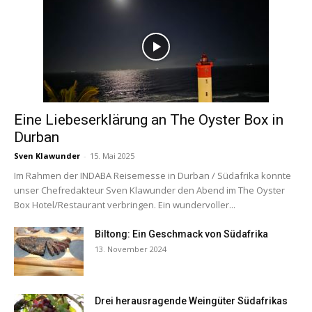
Eine Liebeserklärung an The Oyster Box in
Durban
Sven Klawunder
-
15. Mai 2025
Im Rahmen der INDABA Reisemesse in Durban / Südafrika konnte
unser Chefredakteur Sven Klawunder den Abend im The Oyster
Box Hotel/Restaurant verbringen. Ein wundervoller...
Biltong: Ein Geschmack von Südafrika
13. November 2024
Drei herausragende Weingüter Südafrikas