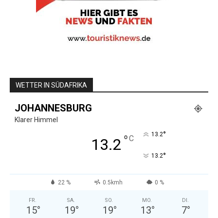
WETTER IN SÜDAFRIKA
JOHANNESBURG
Klarer Himmel
°
13.2
°
C
13.2
°
13.2
22 %
0.5kmh
0 %
FR.
SA.
SO.
MO.
DI.
15
°
19
°
19
°
13
°
7
°