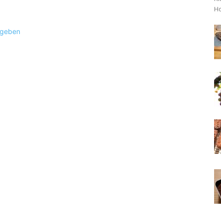
Ho
ugeben