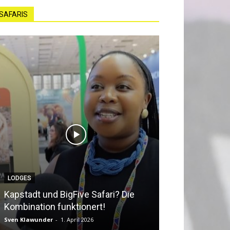
SAFARIS
LODGES
NEWS
Kapstadt und BigFive Safari? Die
Südafrika beq
Kombination funktionert!
Southern Afri
Sven Klawunder
-
1. April 2026
Sven Klawunder
-
2