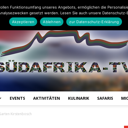
Impressum
Datenschutz-Erklärung
Mail an die Redaktion
ollen Funktionsumfang unseres Angebots, ermöglichen die Personalisi
Analysezwecken gesetzt werden. Lesen Sie auch unsere Datenschutz-E
Akzeptieren
Ablehnen
zur Datenschutz-Erklärung
EVENTS
AKTIVITÄTEN
KULINARIK
SAFARIS
MI
Südafrika
Garten Kirstenbosch