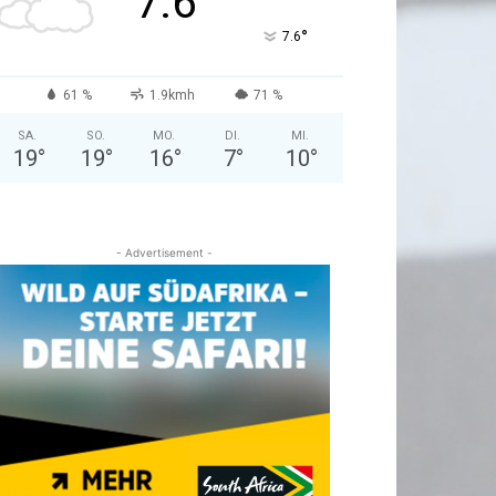
7.6
°
7.6
61 %
1.9kmh
71 %
SA.
SO.
MO.
DI.
MI.
19
°
19
°
16
°
7
°
10
°
- Advertisement -