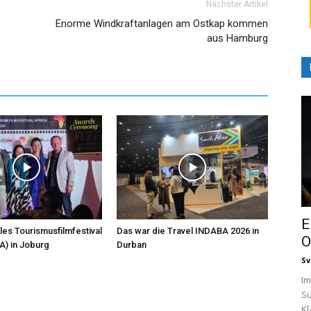
Nächster Artikel
Enorme Windkraftanlagen am Ostkap kommen
aus Hamburg
E
les Tourismusfilmfestival
Das war die Travel INDABA 2026 in
O
A) in Joburg
Durban
Sv
Im
Sü
Kl