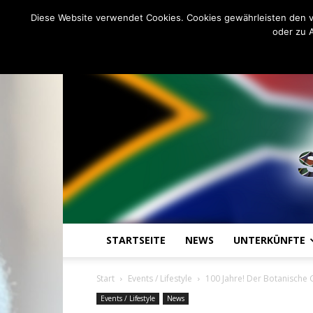
C
7.6
Samstag, August 8, 2026
Johannesburg
Diese Website verwendet Cookies. Cookies gewährleisten den v
oder zu 
STARTSEITE
NEWS
UNTERKÜNFTE
Start
Events / Lifestyle
100 Jahre! Der Botanische 
Events / Lifestyle
News