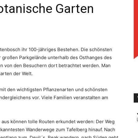
otanische Garten
TV
stenbosch ihr 100-jähriges Bestehen. Die schönsten
tar großen Parkgelände unterhalb des Osthanges des
en von den Besuchern dort betrachtet werden. Man
arten der Welt.
it den wichtigsten Pflanzenarten und schönsten
ndergleichens vor. Viele Familien veranstalten am
n aus können tolle Routen erkundet werden: Der Weg
bekanntesten Wanderwege zum Tafelberg hinauf. Nach
 entlang zum Devil´s Peak wandern, nach Süden geht