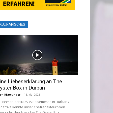
KULINARISCHES
ine Liebeserklärung an The
yster Box in Durban
en Klawunder
-
15. Mai 2025
 Rahmen der INDABA Reisemesse in Durban /
dafrika konnte unser Chefredakteur Sven
awunder den Abend im The Oyster Box