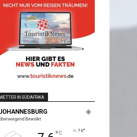
WETTER IN SÜDAFRIKA
JOHANNESBURG
Überwiegend Bewölkt
°
7.6
°
C