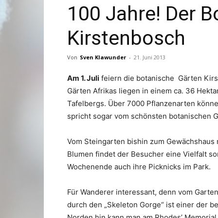
100 Jahre! Der B
Kirstenbosch
Von
Sven Klawunder
-
21. Juni 2013
Am 1. Juli
feiern die botanische Gärten Kir
Gärten Afrikas liegen in einem ca. 36 Hek
Tafelbergs. Über 7000 Pflanzenarten könn
spricht sogar vom schönsten botanischen G
Vom Steingarten bishin zum Gewächshaus m
Blumen findet der Besucher eine Vielfalt so
Wochenende auch ihre Picknicks im Park.
Für Wanderer interessant, denn vom Garte
durch den „Skeleton Gorge“ ist einer der 
Norden hin kann man am Rhodes’ Memorial