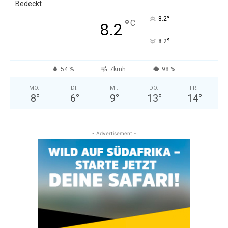
Bedeckt
°
8.2
°
C
8.2
°
8.2
54 %
7kmh
98 %
MO.
DI.
MI.
DO.
FR.
8
°
6
°
9
°
13
°
14
°
- Advertisement -