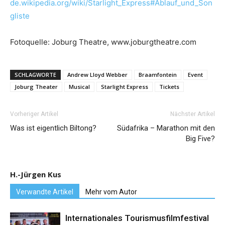
de.wikipedia.org/wiki/Starlight_Express#Ablauf_und_Son
gliste
Fotoquelle: Joburg Theatre, www.joburgtheatre.com
SCHLAGWORTE
Andrew Lloyd Webber
Braamfontein
Event
Joburg Theater
Musical
Starlight Express
Tickets
Vorheriger Artikel
Nächster Artikel
Was ist eigentlich Biltong?
Südafrika – Marathon mit den
Big Five?
H.-Jürgen Kus
Verwandte Artikel
Mehr vom Autor
Internationales Tourismusfilmfestival