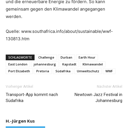
und die erneuerbare Energie zu fördern. So kann
gemeinsam gegen den Klimawandel angegangen
werden.
Quelle: www.southafrica.info/about/sustainable/wwf-
130813.htm
SCHLAGWORTE
Challenge
Durban
Earth Hour
East London
johannesburg
Kapstadt
Klimawandel
Port Elizabeth
Pretoria
Südafrika
Umweltschutz
WWF
Vorheriger Artikel
Nächster Artikel
Transport-App kommt nach
Newtown Jazz Festival in
Südafrika
Johannesburg
H.-Jürgen Kus