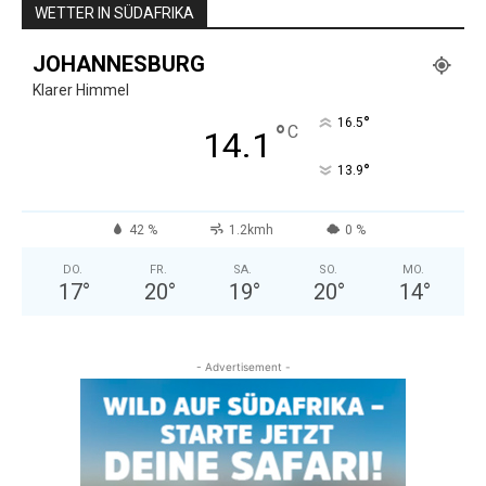
WETTER IN SÜDAFRIKA
JOHANNESBURG
Klarer Himmel
°
16.5
°
C
14.1
°
13.9
42 %
1.2kmh
0 %
DO.
FR.
SA.
SO.
MO.
17
°
20
°
19
°
20
°
14
°
- Advertisement -