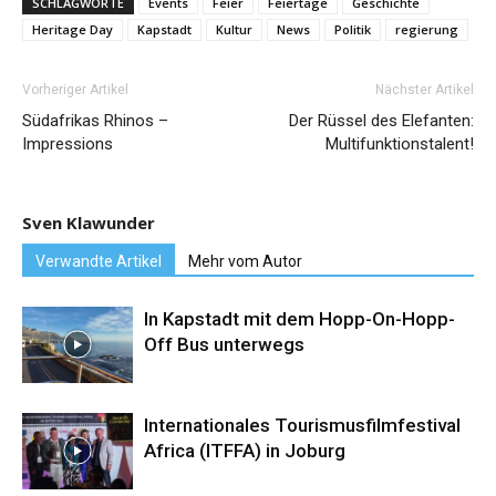
SCHLAGWORTE
Events
Feier
Feiertage
Geschichte
Heritage Day
Kapstadt
Kultur
News
Politik
regierung
Vorheriger Artikel
Nächster Artikel
Südafrikas Rhinos –
Der Rüssel des Elefanten:
Impressions
Multifunktionstalent!
Sven Klawunder
Verwandte Artikel
Mehr vom Autor
In Kapstadt mit dem Hopp-On-Hopp-
Off Bus unterwegs
Internationales Tourismusfilmfestival
Africa (ITFFA) in Joburg