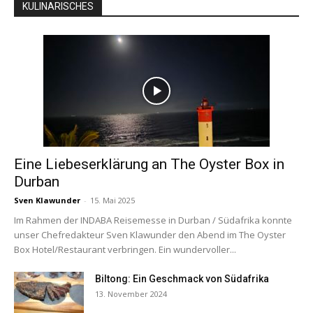
KULINARISCHES
Eine Liebeserklärung an The Oyster Box in
Durban
Sven Klawunder
-
15. Mai 2025
Im Rahmen der INDABA Reisemesse in Durban / Südafrika konnte
unser Chefredakteur Sven Klawunder den Abend im The Oyster
Box Hotel/Restaurant verbringen. Ein wundervoller...
Biltong: Ein Geschmack von Südafrika
13. November 2024