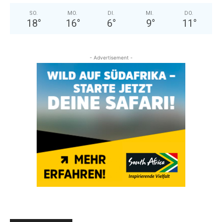
SO.
MO.
DI.
MI.
DO.
18
°
16
°
6
°
9
°
11
°
- Advertisement -