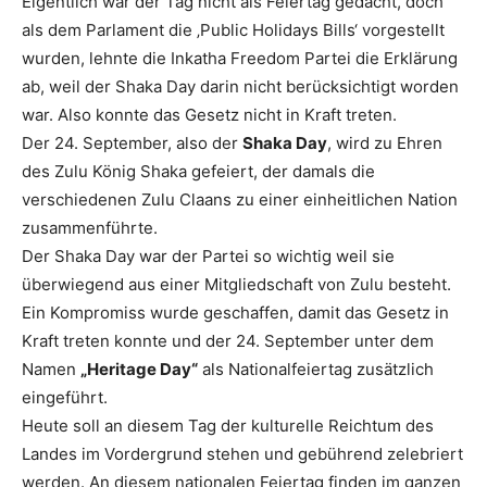
Eigentlich war der Tag nicht als Feiertag gedacht, doch
als dem Parlament die ‚Public Holidays Bills‘ vorgestellt
wurden, lehnte die Inkatha Freedom Partei die Erklärung
ab, weil der Shaka Day darin nicht berücksichtigt worden
war. Also konnte das Gesetz nicht in Kraft treten.
Der 24. September, also der
Shaka Day
, wird zu Ehren
des Zulu König Shaka gefeiert, der damals die
verschiedenen Zulu Claans zu einer einheitlichen Nation
zusammenführte.
Der Shaka Day war der Partei so wichtig weil sie
überwiegend aus einer Mitgliedschaft von Zulu besteht.
Ein Kompromiss wurde geschaffen, damit das Gesetz in
Kraft treten konnte und der 24. September unter dem
Namen
„Heritage Day“
als Nationalfeiertag zusätzlich
eingeführt.
Heute soll an diesem Tag der kulturelle Reichtum des
Landes im Vordergrund stehen und gebührend zelebriert
werden. An diesem nationalen Feiertag finden im ganzen