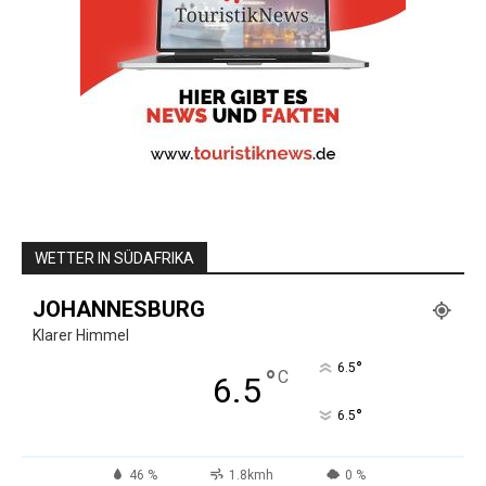
WETTER IN SÜDAFRIKA
JOHANNESBURG
Klarer Himmel
°
6.5
°
C
6.5
°
6.5
46 %
1.8kmh
0 %