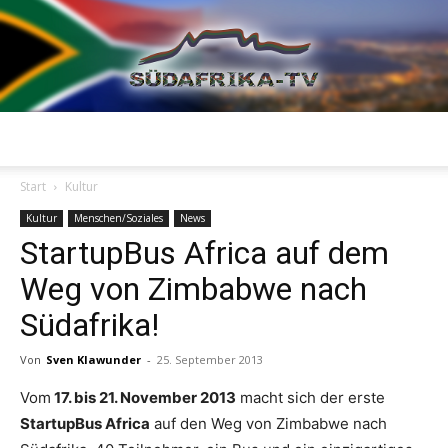
Südafrika
Start
Kultur
Kultur
Menschen/Soziales
News
StartupBus Africa auf dem
TV
Weg von Zimbabwe nach
Südafrika!
Von
Sven Klawunder
-
25. September 2013
Vom
17. bis 21. November 2013
macht sich der erste
StartupBus Africa
auf den Weg von Zimbabwe nach