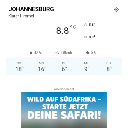
JOHANNESBURG
Klarer Himmel
°
8.8
°
C
8.8
°
8.8
42 %
1.5kmh
0 %
SO.
MO.
DI.
MI.
DO.
18
°
16
°
6
°
9
°
8
°
- Advertisement -