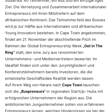
Südafrika. 40 Teilnehmer, ein Bus und ein einzigartiges
Ziel: Die Vernetzung und Zusammenarbeit internationaler
Entrepreneurs mit ihren Mitstreitern auf dem
afrikanischen Kontinent. Das Teilnehmerfeld des Busses
wird je zur Hälfte aus internationalen und afrikanischen
Young Innovators bestehen. In Cape Town angekommen,
findet am 21. November der abschließende Pitch im
Rahmen der Global Entrepreneurship Week
„Get in The
Ring“
statt, den eine Jury aus renommierten
Unternehmens- und Medienvertretern bewertet. Im
Idealfall finden sich unter den Jurymitgliedern und
Konferenzteilnehmern bereits Investoren, die die
entwickelte Geschäftsidee Realität werden lassen.
Auf ihrem Weg von Harare nach
Cape Town
tauschen
sich die
„Buspreneurs“
in regionalen StartUp- Hubs mit
erfolgreichen Unternehmern der Region aus. Die
ambitionierten Jungunternehmer sollen von erfahrenen
Entrepreneurs lernen, welchen Hindernissen sie bei der