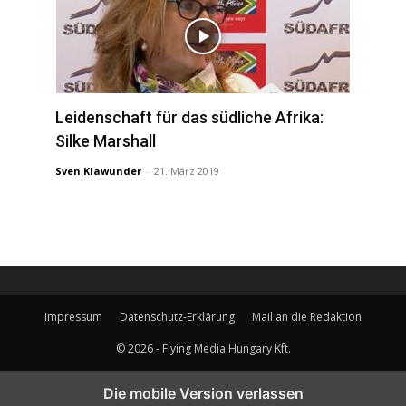
Leidenschaft für das südliche Afrika:
Silke Marshall
Sven Klawunder
-
21. März 2019
Impressum
Datenschutz-Erklärung
Mail an die Redaktion
© 2026 - Flying Media Hungary Kft.
Diese Website verwendet Cookies. Cookies gewährleisten den vollen
Die mobile Version verlassen
Funktionsumfang unseres Angebots, ermöglichen die