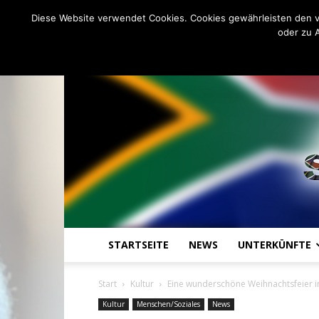
C
13.8
Freitag, August 7, 2026
Johannesburg
Diese Website verwendet Cookies. Cookies gewährleisten den v
oder zu 
STARTSEITE
NEWS
UNTERKÜNFTE
Start
Kultur
Eine wunderschöne Weihnachtsfeier i
Kultur
Menschen/Soziales
News