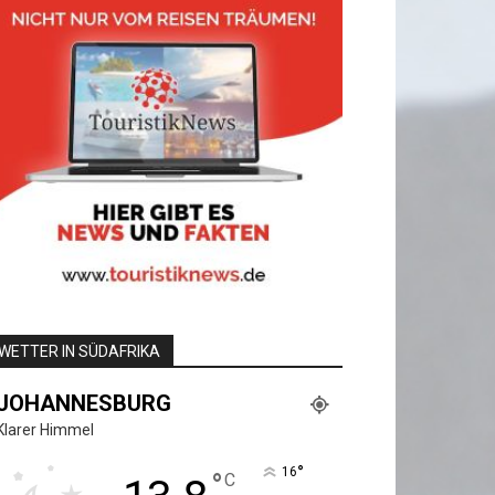
WETTER IN SÜDAFRIKA
JOHANNESBURG
Klarer Himmel
°
16
°
C