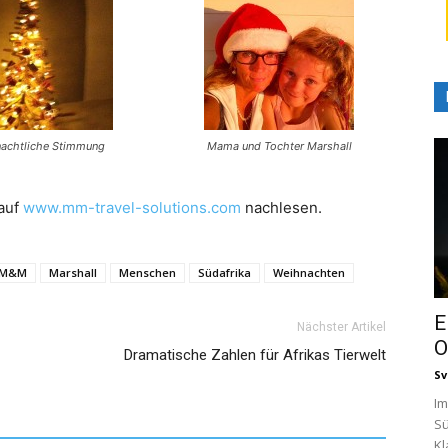
achtliche Stimmung
Mama und Tochter Marshall
 auf
www.mm-travel-solutions.com
nachlesen.
M&M
Marshall
Menschen
Südafrika
Weihnachten
E
Nächster Artikel
O
Dramatische Zahlen für Afrikas Tierwelt
Sv
Im
Sü
Kl