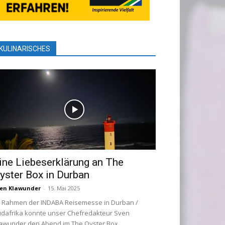
KULINARISCHES
ine Liebeserklärung an The
yster Box in Durban
en Klawunder
-
15. Mai 2025
 Rahmen der INDABA Reisemesse in Durban /
dafrika konnte unser Chefredakteur Sven
awunder den Abend im The Oyster Box