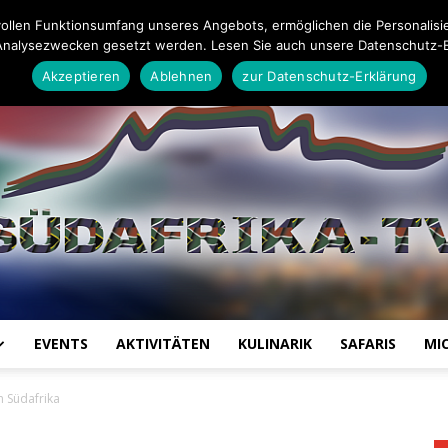
Impressum
Datenschutz-Erklärung
Mail an die Redaktion
ollen Funktionsumfang unseres Angebots, ermöglichen die Personalisi
Analysezwecken gesetzt werden. Lesen Sie auch unsere Datenschutz-E
Akzeptieren
Ablehnen
zur Datenschutz-Erklärung
EVENTS
AKTIVITÄTEN
KULINARIK
SAFARIS
MI
Südafrika
n Südafrika