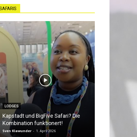
SAFARIS
LODGES
NEWS
Kapstadt und BigFive Safari? Die
Südafrika beq
Kombination funktionert!
Southern Afri
Sven Klawunder
-
1. April 2026
Sven Klawunder
-
2