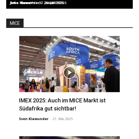
Sven Klawunder
Sven Klawunder
Sven Klawunder
Julia Horvath
Julia Horvath
-
-
27. Mai 2025
30. Januar 2025
-
-
-
1. April 2026
25. März 2026
23. März 2026
MICE
IMEX 2025: Auch im MICE Markt ist
Südafrika gut sichtbar!
Sven Klawunder
-
21. Mai 2025