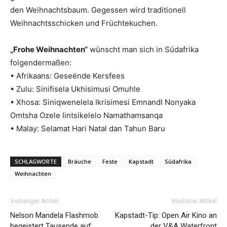
den Weihnachtsbaum. Gegessen wird traditionell
Weihnachtsschicken und Früchtekuchen.
„Frohe Weihnachten“
wünscht man sich in Südafrika
folgendermaßen:
• Afrikaans: Geseënde Kersfees
• Zulu: Sinifisela Ukhisimusi Omuhle
• Xhosa: Siniqwenelela Ikrisimesi EmnandI Nonyaka
Omtsha Ozele Iintsikelelo Namathamsanqa
• Malay: Selamat Hari Natal dan Tahun Baru
SCHLAGWORTE
Bräuche
Feste
Kapstadt
Südafrika
Weihnachten
Vorheriger Artikel
Nächster Artikel
Nelson Mandela Flashmob
Kapstadt-Tip: Open Air Kino an
begeistert Tausende auf
der V&A Waterfront