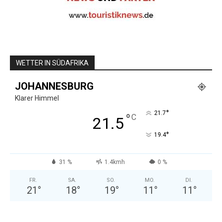
WETTER IN SÜDAFRIKA
JOHANNESBURG
Klarer Himmel
°
21.7
°
C
21.5
°
19.4
31 %
1.4kmh
0 %
FR.
SA.
SO.
MO.
DI.
21
°
18
°
19
°
11
°
11
°