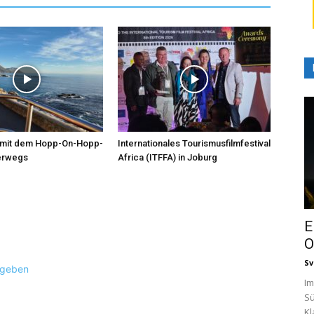
t mit dem Hopp-On-Hopp-
Internationales Tourismusfilmfestival
terwegs
Africa (ITFFA) in Joburg
E
O
Sv
ugeben
Im
Sü
Kl