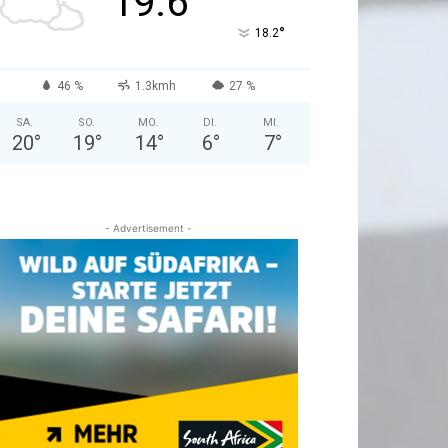
19.6
°
18.2
46 %
1.3kmh
27 %
SA.
SO.
MO.
DI.
MI.
20
°
19
°
14
°
6
°
7
°
- Advertisement -