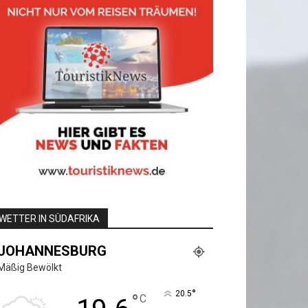
WETTER IN SÜDAFRIKA
JOHANNESBURG
Mäßig Bewölkt
°
20.5
°
C