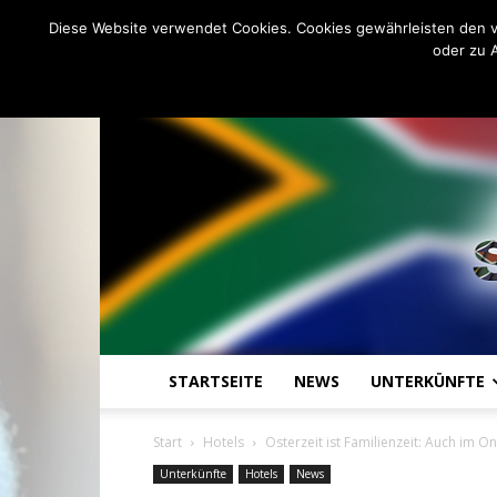
C
19.6
Samstag, August 8, 2026
Johannesburg
Diese Website verwendet Cookies. Cookies gewährleisten den v
oder zu 
STARTSEITE
NEWS
UNTERKÜNFTE
Start
Hotels
Osterzeit ist Familienzeit: Auch im
Unterkünfte
Hotels
News