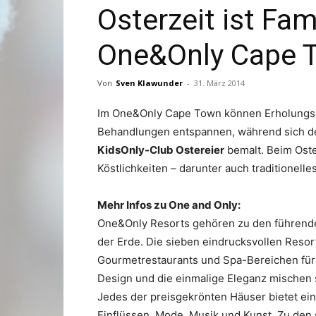
Osterzeit ist Fam
One&Only Cape 
Von
Sven Klawunder
-
31. März 2014
Im One&Only Cape Town können Erholungs
Behandlungen entspannen, während sich de
KidsOnly-Club Ostereier
bemalt. Beim Ost
Köstlichkeiten – darunter auch traditionell
Mehr Infos zu One and Only:
One&Only Resorts gehören zu den führende
der Erde. Die sieben eindrucksvollen Resor
Gourmetrestaurants und Spa-Bereichen für ab
Design und die einmalige Eleganz mischen 
Jedes der preisgekrönten Häuser bietet eine
Einflüssen, Mode, Musik und Kunst. Zu den