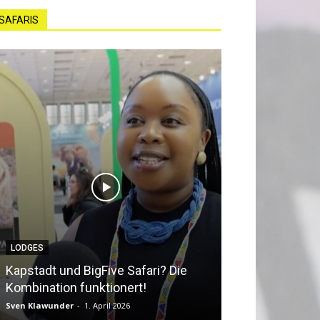
SAFARIS
LODGES
NEWS
Kapstadt und BigFive Safari? Die
Südafrika beq
Kombination funktionert!
Southern Afri
Sven Klawunder
-
1. April 2026
Sven Klawunder
-
2