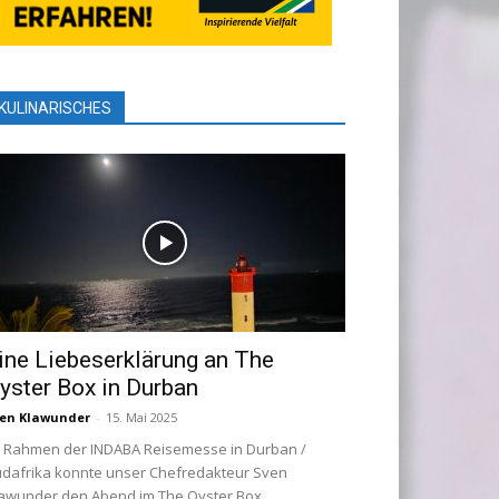
KULINARISCHES
ine Liebeserklärung an The
yster Box in Durban
en Klawunder
-
15. Mai 2025
 Rahmen der INDABA Reisemesse in Durban /
dafrika konnte unser Chefredakteur Sven
awunder den Abend im The Oyster Box