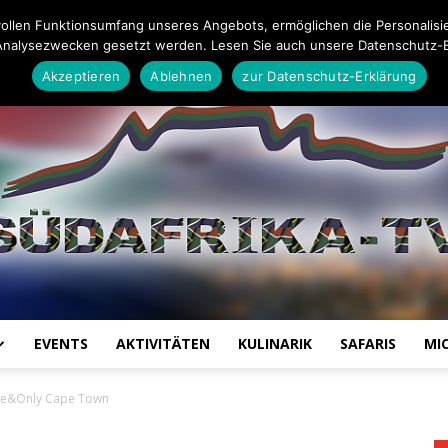
Impressum
Datenschutz-Erklärung
Mail an die Redaktion
ollen Funktionsumfang unseres Angebots, ermöglichen die Personalisi
Analysezwecken gesetzt werden. Lesen Sie auch unsere Datenschutz-E
Akzeptieren
Ablehnen
zur Datenschutz-Erklärung
EVENTS
AKTIVITÄTEN
KULINARIK
SAFARIS
MI
Südafrika
 One&Only Cape Town