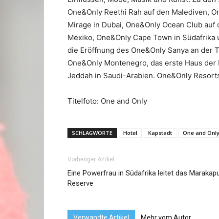
One&Only Reethi Rah auf den Malediven, On
Mirage in Dubai, One&Only Ocean Club auf 
Mexiko, One&Only Cape Town in Südafrika 
die Eröffnung des One&Only Sanya an der T
One&Only Montenegro, das erste Haus der
Jeddah in Saudi-Arabien. One&Only Resorts i
Titelfoto: One and Only
SCHLAGWORTE
Hotel
Kapstadt
One and Onl
Vorheriger Artikel
Eine Powerfrau in Südafrika leitet das Marakap
Reserve
Verwandte Artikel
Mehr vom Autor