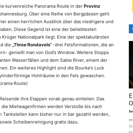
 die kurvenreiche Panorama Route in der
Provinz
Johannesburg. Über eine Reihe von Bergpässen geht
cher einen herrlichen Ausblick über das niedrigere und
aben. Diese Gegend ist eine der beliebtesten
 Krüger Nationalpark liegt. Eine der spektakulärsten
nd die
„Three Rondavels“
-drei Felsformationen, die an
nern- genießt man von God’s Window. Weitere Stopps
anten Wasserfällen und dem Sabie River, einem der
en. Ein weiteres Highlight sind die Bourke’s Luck
zylinderförmige Hohlräume in den Fels gewaschen.
norama Route)
E
n Reisende ihre Etappen vorab genau einteilen. Das
O
er die Mietwagenfirmen werden Verstoße bis nach
Sv
 Tankstellen kann bisher nur in bar gezahlt werden,
Im
 sowie Scheibenreinigung gratis dazu.
Sü
Kl