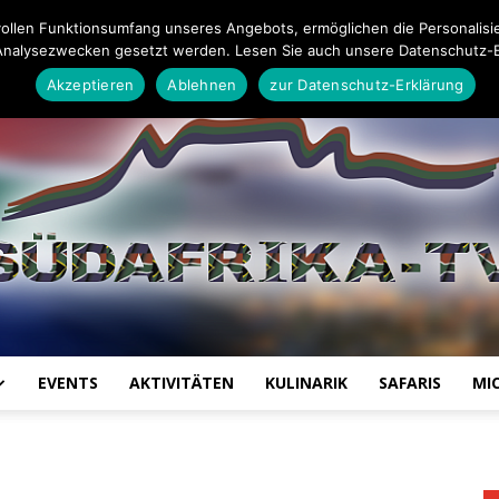
26
Impressum
Datenschutz-Erklärung
Mail an die Redaktion
ollen Funktionsumfang unseres Angebots, ermöglichen die Personalisi
Analysezwecken gesetzt werden. Lesen Sie auch unsere Datenschutz-E
Akzeptieren
Ablehnen
zur Datenschutz-Erklärung
EVENTS
AKTIVITÄTEN
KULINARIK
SAFARIS
MI
Südafrika