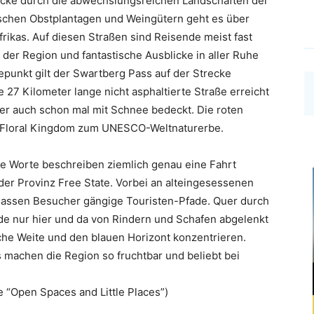
trecke durch die abwechslungsreichen Landschaften der
schen Obstplantagen und Weingütern geht es über
rikas. Auf diesen Straßen sind Reisende meist fast
 der Region und fantastische Ausblicke in aller Ruhe
epunkt gilt der Swartberg Pass auf der Strecke
 27 Kilometer lange nicht asphaltierte Straße erreicht
ter auch schon mal mit Schnee bedeckt. Die roten
pe Floral Kingdom zum UNESCO-Weltnaturerbe.
se Worte beschreiben ziemlich genau eine Fahrt
er Provinz Free State. Vorbei an alteingesessenen
lassen Besucher gängige Touristen-Pfade. Quer durch
e nur hier und da von Rindern und Schafen abgelenkt
che Weite und den blauen Horizont konzentrieren.
 machen die Region so fruchtbar und beliebt bei
 “Open Spaces and Little Places”)