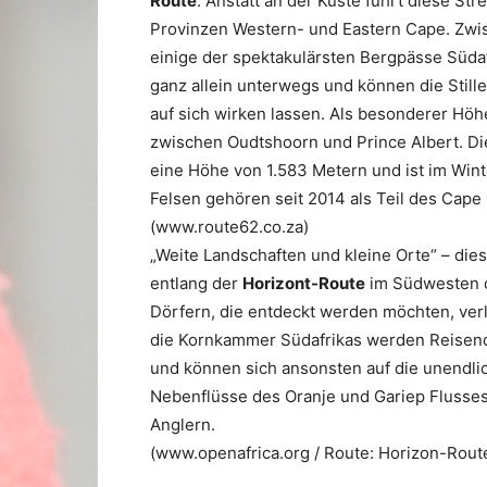
Route
. Anstatt an der Küste führt diese S
Provinzen Western- und Eastern Cape. Zwi
einige der spektakulärsten Bergpässe Südaf
ganz allein unterwegs und können die Stille
auf sich wirken lassen. Als besonderer Höh
zwischen Oudtshoorn und Prince Albert. Die
eine Höhe von 1.583 Metern und ist im Win
Felsen gehören seit 2014 als Teil des Ca
(www.route62.co.za)
„Weite Landschaften und kleine Orte“ – die
entlang der
Horizont-Route
im Südwesten d
Dörfern, die entdeckt werden möchten, ver
die Kornkammer Südafrikas werden Reisend
und können sich ansonsten auf die unendli
Nebenflüsse des Oranje und Gariep Flusses
Anglern.
(www.openafrica.org / Route: Horizon-Route