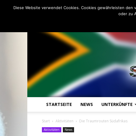
C
22.3
Donnerstag, August 6, 20
Johannesburg
Diese Website verwendet Cookies. Cookies gewährleisten den v
oder zu 
STARTSEITE
NEWS
UNTERKÜNFTE
Start
Aktivitäten
Die Traumrouten Südafrikas
Aktivitäten
News