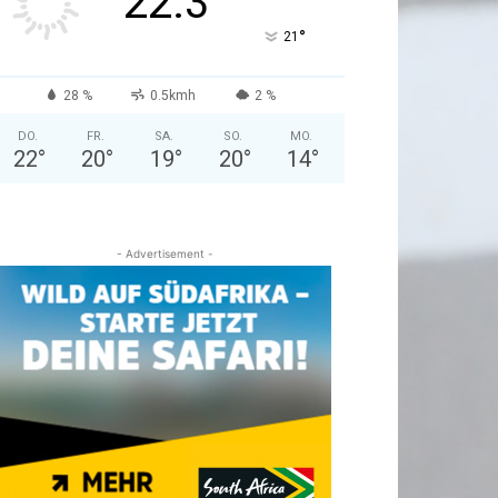
22.3
°
21
28 %
0.5kmh
2 %
DO.
FR.
SA.
SO.
MO.
22
°
20
°
19
°
20
°
14
°
- Advertisement -