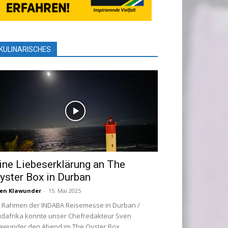
KULINARISCHES
ine Liebeserklärung an The
yster Box in Durban
en Klawunder
-
15. Mai 2025
 Rahmen der INDABA Reisemesse in Durban /
dafrika konnte unser Chefredakteur Sven
awunder den Abend im The Oyster Box