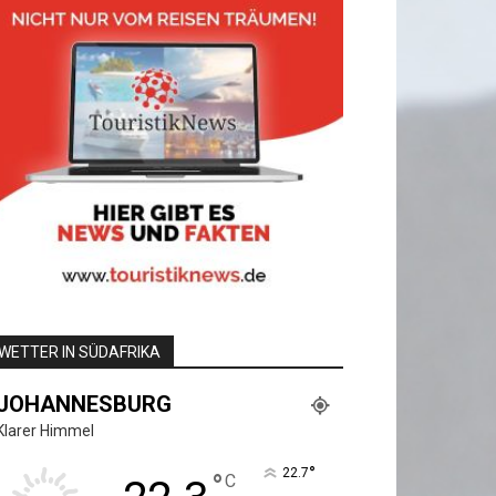
WETTER IN SÜDAFRIKA
JOHANNESBURG
Klarer Himmel
°
22.7
°
C