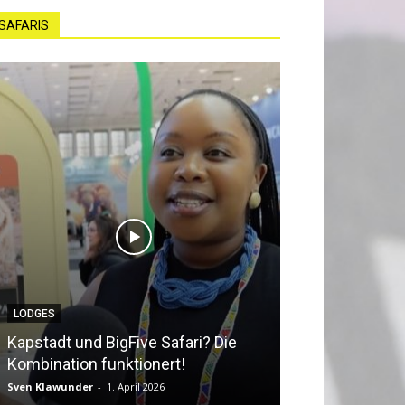
SAFARIS
LODGES
NEWS
Kapstadt und BigFive Safari? Die
Südafrika beq
Kombination funktionert!
Southern Afri
Sven Klawunder
-
1. April 2026
Sven Klawunder
-
2