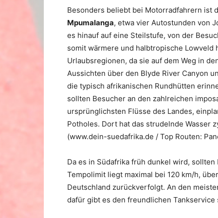
Besonders beliebt bei Motorradfahrern ist
Mpumalanga
, etwa vier Autostunden von 
es hinauf auf eine Steilstufe, von der Besu
somit wärmere und halbtropische Lowveld h
Urlaubsregionen, da sie auf dem Weg in den
Aussichten über den Blyde River Canyon u
die typisch afrikanischen Rundhütten erin
sollten Besucher an den zahlreichen impos
ursprünglichsten Flüsse des Landes, einplan
Potholes. Dort hat das strudelnde Wasser 
(www.dein-suedafrika.de / Top Routen: Pa
Da es in Südafrika früh dunkel wird, sollte
Tempolimit liegt maximal bei 120 km/h, üb
Deutschland zurückverfolgt. An den meisten
dafür gibt es den freundlichen Tankservice