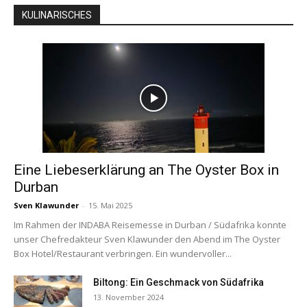
KULINARISCHES
Eine Liebeserklärung an The Oyster Box in
Durban
Sven Klawunder
-
15. Mai 2025
Im Rahmen der INDABA Reisemesse in Durban / Südafrika konnte
unser Chefredakteur Sven Klawunder den Abend im The Oyster
Box Hotel/Restaurant verbringen. Ein wundervoller...
Biltong: Ein Geschmack von Südafrika
13. November 2024