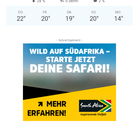
28 %
0.5kmh
2 %
DO.
FR.
SA.
SO.
MO.
22
°
20
°
19
°
20
°
14
°
- Advertisement -