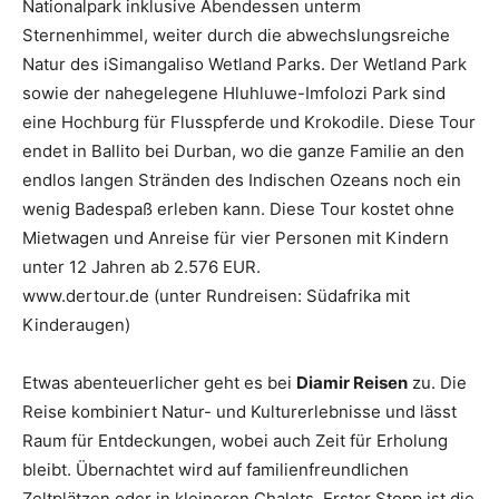
Nationalpark inklusive Abendessen unterm
Sternenhimmel, weiter durch die abwechslungsreiche
Natur des iSimangaliso Wetland Parks. Der Wetland Park
sowie der nahegelegene Hluhluwe-Imfolozi Park sind
eine Hochburg für Flusspferde und Krokodile. Diese Tour
endet in Ballito bei Durban, wo die ganze Familie an den
endlos langen Stränden des Indischen Ozeans noch ein
wenig Badespaß erleben kann. Diese Tour kostet ohne
Mietwagen und Anreise für vier Personen mit Kindern
unter 12 Jahren ab 2.576 EUR.
www.dertour.de (unter Rundreisen: Südafrika mit
Kinderaugen)
Etwas abenteuerlicher geht es bei
Diamir Reisen
zu. Die
Reise kombiniert Natur- und Kulturerlebnisse und lässt
Raum für Entdeckungen, wobei auch Zeit für Erholung
bleibt. Übernachtet wird auf familienfreundlichen
Zeltplätzen oder in kleineren Chalets. Erster Stopp ist die