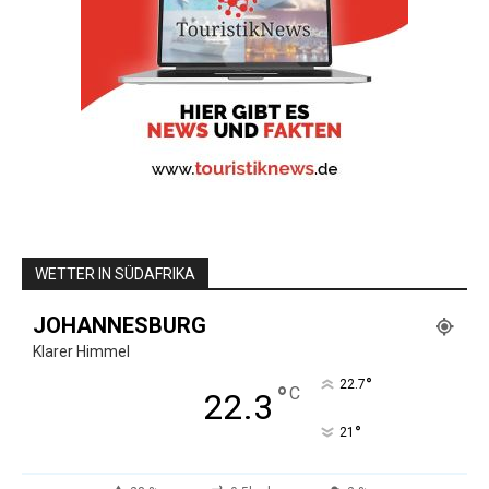
WETTER IN SÜDAFRIKA
JOHANNESBURG
Klarer Himmel
°
22.7
°
C
22.3
°
21