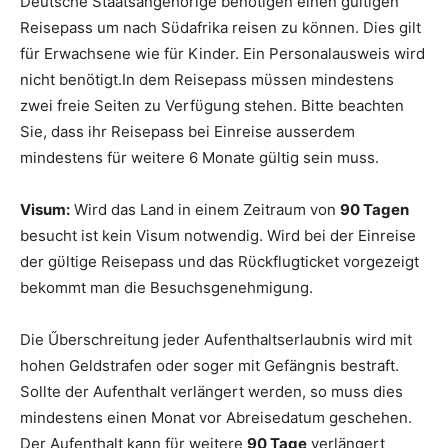
Deutsche Staatsangehörige benötigen einen gültigen
Reisepass um nach Sϋdafrika reisen zu können. Dies gilt
für Erwachsene wie für Kinder. Ein Personalausweis wird
nicht benötigt.In dem Reisepass mϋssen mindestens
zwei freie Seiten zu Verfϋgung stehen. Bitte beachten
Sie, dass ihr Reisepass bei Einreise ausserdem
mindestens für weitere 6 Monate gültig sein muss.
Visum:
Wird das Land in einem Zeitraum von
90 Tagen
besucht ist kein Visum notwendig. Wird bei der Einreise
der gϋltige Reisepass und das Rϋckflugticket vorgezeigt
bekommt man die Besuchsgenehmigung.
Die Űberschreitung jeder Aufenthaltserlaubnis wird mit
hohen Geldstrafen oder soger mit Gefängnis bestraft.
Sollte der Aufenthalt verlängert werden, so muss dies
mindestens einen Monat vor Abreisedatum geschehen.
Der Aufenthalt kann fϋr weitere
90 Tage
verlängert