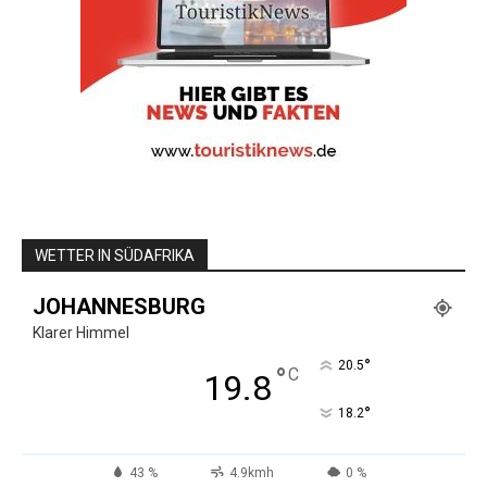
WETTER IN SÜDAFRIKA
JOHANNESBURG
Klarer Himmel
°
20.5
°
C
19.8
°
18.2
43 %
4.9kmh
0 %