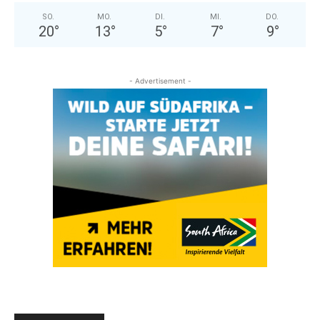
SO.
MO.
DI.
MI.
DO.
20
°
13
°
5
°
7
°
9
°
- Advertisement -