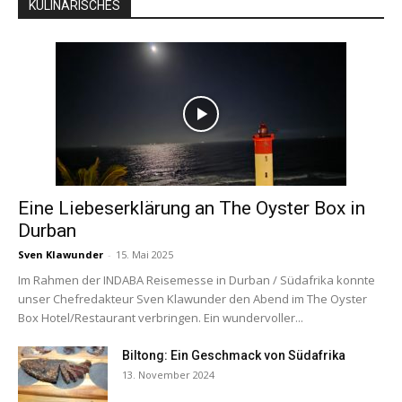
KULINARISCHES
Eine Liebeserklärung an The Oyster Box in
Durban
Sven Klawunder
-
15. Mai 2025
Im Rahmen der INDABA Reisemesse in Durban / Südafrika konnte
unser Chefredakteur Sven Klawunder den Abend im The Oyster
Box Hotel/Restaurant verbringen. Ein wundervoller...
Biltong: Ein Geschmack von Südafrika
13. November 2024