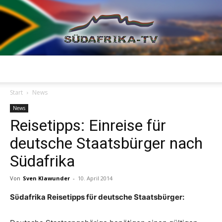
Südafrika
Start
News
News
Reisetipps: Einreise für
TV
deutsche Staatsbürger nach
Südafrika
Von
Sven Klawunder
-
10. April 2014
Sϋdafrika Reisetipps fϋr deutsche Staatsbϋrger: