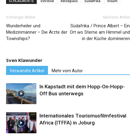
SCHLAGWORTE
Einreise
Reisepass
Südafrika
Visum
Vorheriger Artikel
Nächster Artikel
Wunderheiler und
Südafrika / Prince Albert – Ein
Medizinmänner – Die Ärzte der
Ort wo Sterne am Himmel und
Townships?
in der Küche dominieren
Sven Klawunder
Verwandte Artikel
Mehr vom Autor
In Kapstadt mit dem Hopp-On-Hopp-
Off Bus unterwegs
Internationales Tourismusfilmfestival
Africa (ITFFA) in Joburg