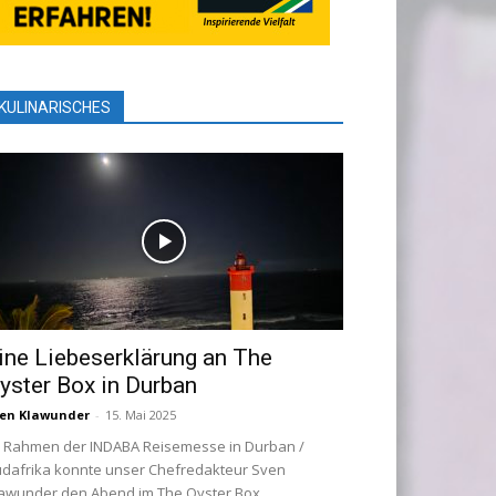
KULINARISCHES
ine Liebeserklärung an The
yster Box in Durban
en Klawunder
-
15. Mai 2025
 Rahmen der INDABA Reisemesse in Durban /
dafrika konnte unser Chefredakteur Sven
awunder den Abend im The Oyster Box