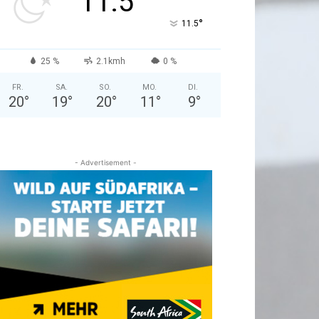
11.5
°
11.5
25 %
2.1kmh
0 %
FR.
SA.
SO.
MO.
DI.
20
°
19
°
20
°
11
°
9
°
- Advertisement -