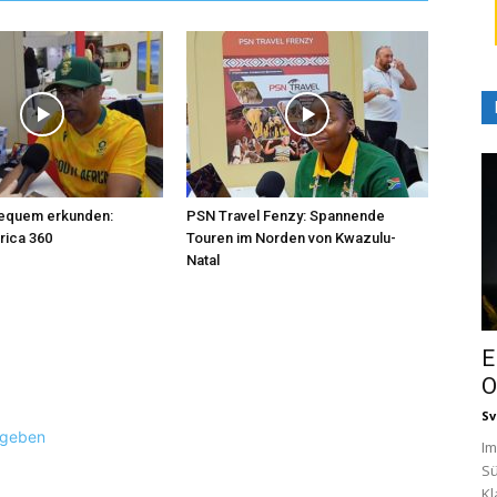
bequem erkunden:
PSN Travel Fenzy: Spannende
rica 360
Touren im Norden von Kwazulu-
Natal
E
O
Sv
ugeben
Im
Sü
Kl