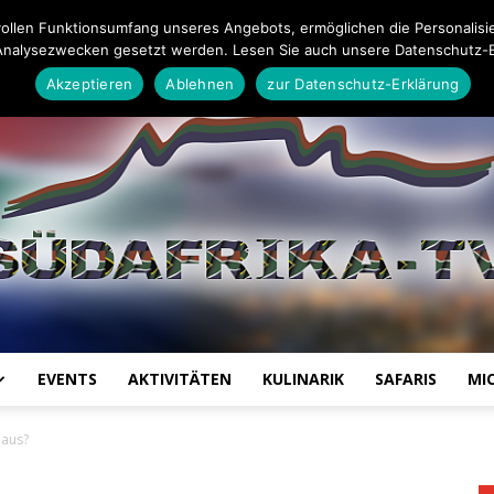
Impressum
Datenschutz-Erklärung
Mail an die Redaktion
ollen Funktionsumfang unseres Angebots, ermöglichen die Personalisi
Analysezwecken gesetzt werden. Lesen Sie auch unsere Datenschutz-E
Akzeptieren
Ablehnen
zur Datenschutz-Erklärung
EVENTS
AKTIVITÄTEN
KULINARIK
SAFARIS
MI
Südafrika
 aus?