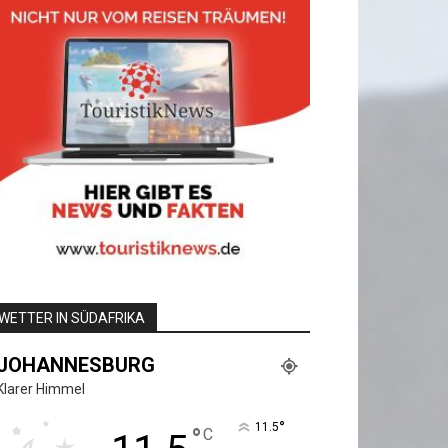
WETTER IN SÜDAFRIKA
JOHANNESBURG
Klarer Himmel
°
11.5
°
C