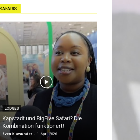
SAFARIS
LODGES
NEWS
Kapstadt und BigFive Safari? Die
Südafrika beq
Kombination funktionert!
Southern Afri
Sven Klawunder
-
1. April 2026
Sven Klawunder
-
2