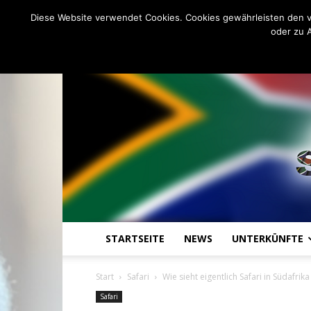
C
11.5
Freitag, August 7, 2026
Johannesburg
Diese Website verwendet Cookies. Cookies gewährleisten den v
oder zu 
STARTSEITE
NEWS
UNTERKÜNFTE
Start
Safari
Wie sieht eigentlich Safari in Südafrika
Safari