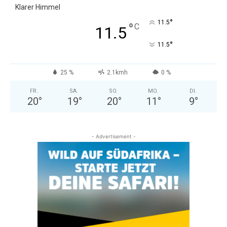
Klarer Himmel
°
11.5
°
C
11.5
°
11.5
25 %
2.1kmh
0 %
FR.
SA.
SO.
MO.
DI.
20
°
19
°
20
°
11
°
9
°
- Advertisement -