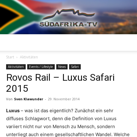
Südafrika
Start
Aktivitäten
Aktivitäten
Events / Lifestyle
News
Safari
Rovos Rail – Luxus Safari
TV
2015
Von
Sven Klawunder
-
29. November 2014
Luxus
– was ist das eigentlich? Zunächst ein sehr
diffuses Schlagwort, denn die Definition von Luxus
variiert nicht nur von Mensch zu Mensch, sondern
unterliegt auch einem gesellschaftlichen Wandel. Welche