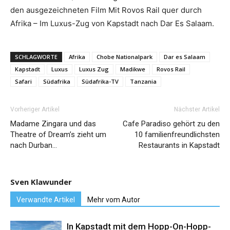
den ausgezeichneten Film Mit Rovos Rail quer durch
Afrika – Im Luxus-Zug von Kapstadt nach Dar Es Salaam.
SCHLAGWORTE
Afrika
Chobe Nationalpark
Dar es Salaam
Kapstadt
Luxus
Luxus Zug
Madikwe
Rovos Rail
Safari
Südafrika
Südafrika-TV
Tanzania
Vorheriger Artikel
Nächster Artikel
Madame Zingara und das
Cafe Paradiso gehört zu den
Theatre of Dream’s zieht um
10 familienfreundlichsten
nach Durban…
Restaurants in Kapstadt
Sven Klawunder
Verwandte Artikel
Mehr vom Autor
In Kapstadt mit dem Hopp-On-Hopp-