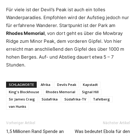
Für viele ist der Devil’s Peak ist auch ein tolles
Wanderparadies. Empfohlen wird der Aufstieg jedoch nur
für erfahrene Wanderer. Startpunkt ist der Park am
Rhodes Memorial
, von dort geht es über die Mowbray
Ridge zum Minor Peak, dem vorderen Gipfel. Von hier
erreicht man anschließend den Gipfel des über 1000 m
hohen Berges. Auf- und Abstieg dauert etwa 5 – 7
Stunden.
SCHLAGWORTE
Afrika
Devils Peak
Kapstadt
King's Blockhouse
Rhodes Memorial
Signal Hill
Sir James Craig
Südafrika
Südafrika-TV
Tafelberg
van Hunks
Vorheriger Artikel
Nächster Artikel
1,5 Millionen Rand Spende an
Was bedeutet Ebola für den