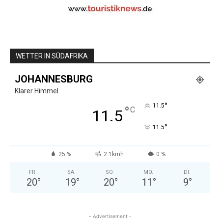
WETTER IN SÜDAFRIKA
JOHANNESBURG
Klarer Himmel
°
11.5
°
C
11.5
°
11.5
25 %
2.1kmh
0 %
FR.
SA.
SO.
MO.
DI.
20
°
19
°
20
°
11
°
9
°
- Advertisement -