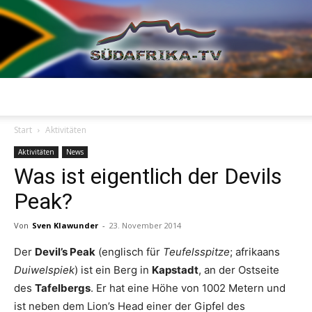
Südafrika
Start
Aktivitäten
Aktivitäten
News
Was ist eigentlich der Devils
TV
Peak?
Von
Sven Klawunder
-
23. November 2014
Der
Devil’s Peak
(englisch für
Teufelsspitze
; afrikaans
Duiwelspiek
) ist ein Berg in
Kapstadt
, an der Ostseite
des
Tafelbergs
. Er hat eine Höhe von 1002 Metern und
ist neben dem Lion’s Head einer der Gipfel des