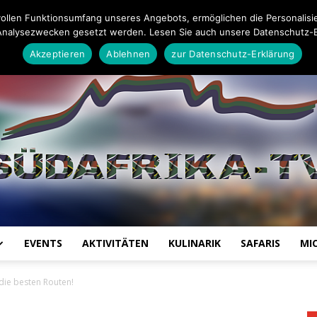
Impressum
Datenschutz-Erklärung
Mail an die Redaktion
ollen Funktionsumfang unseres Angebots, ermöglichen die Personalisi
Analysezwecken gesetzt werden. Lesen Sie auch unsere Datenschutz-E
Akzeptieren
Ablehnen
zur Datenschutz-Erklärung
EVENTS
AKTIVITÄTEN
KULINARIK
SAFARIS
MI
Südafrika
die besten Routen!