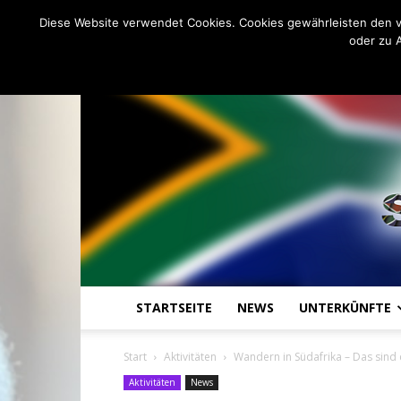
C
19.6
Samstag, August 8, 2026
Johannesburg
Diese Website verwendet Cookies. Cookies gewährleisten den v
oder zu 
STARTSEITE
NEWS
UNTERKÜNFTE
Start
Aktivitäten
Wandern in Südafrika – Das sind 
Aktivitäten
News