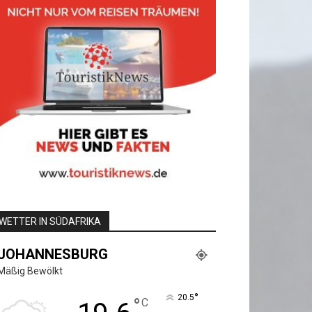
WETTER IN SÜDAFRIKA
JOHANNESBURG
Mäßig Bewölkt
°
20.5
°
C