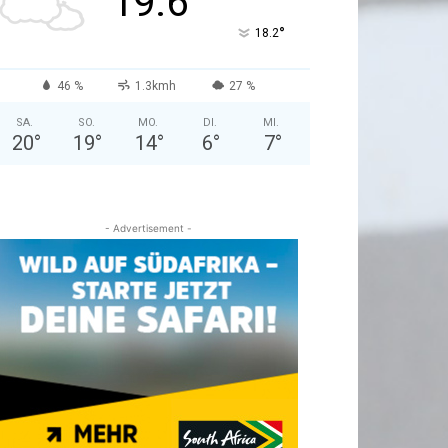
19.6
°
18.2
46 %
1.3kmh
27 %
SA.
SO.
MO.
DI.
MI.
20
°
19
°
14
°
6
°
7
°
- Advertisement -