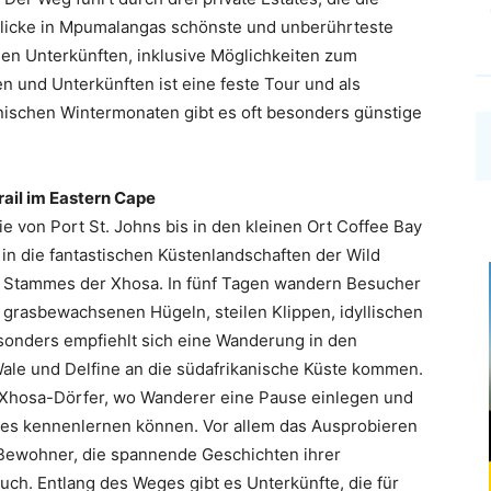
blicke in Mpumalangas schönste und unberührteste
len Unterkünften, inklusive Möglichkeiten zum
en und Unterkünften ist eine feste Tour und als
anischen Wintermonaten gibt es oft besonders günstige
rail im Eastern Cape
ie von Port St. Johns bis in den kleinen Ort Coffee Bay
 in die fantastischen Küstenlandschaften der Wild
en Stammes der Xhosa. In fünf Tagen wandern Besucher
n grasbewachsenen Hügeln, steilen Klippen, idyllischen
sonders empfiehlt sich eine Wanderung in den
ale und Delfine an die südafrikanische Küste kommen.
 Xhosa-Dörfer, wo Wanderer eine Pause einlegen und
mes kennenlernen können. Vor allem das Ausprobieren
r Bewohner, die spannende Geschichten ihrer
uch. Entlang des Weges gibt es Unterkünfte, die für