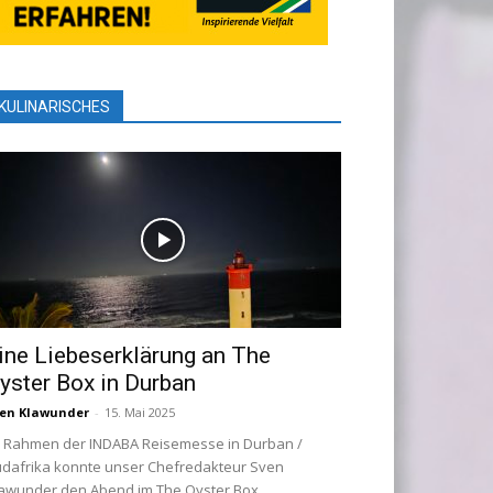
KULINARISCHES
ine Liebeserklärung an The
yster Box in Durban
en Klawunder
-
15. Mai 2025
 Rahmen der INDABA Reisemesse in Durban /
dafrika konnte unser Chefredakteur Sven
awunder den Abend im The Oyster Box