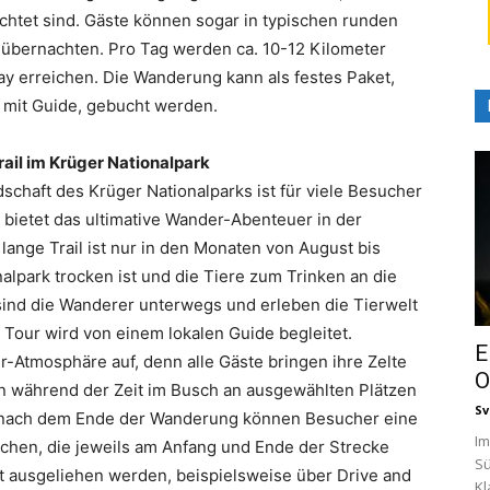
chtet sind. Gäste können sogar in typischen runden
 übernachten. Pro Tag werden ca. 10-12 Kilometer
y erreichen. Die Wanderung kann als festes Paket,
 mit Guide, gebucht werden.
rail im Krüger Nationalpark
chaft des Krüger Nationalparks ist für viele Besucher
l bietet das ultimative Wander-Abenteuer in der
lange Trail ist nur in den Monaten von August bis
alpark trocken ist und die Tiere zum Trinken an die
sind die Wanderer unterwegs und erleben die Tierwelt
Tour wird von einem lokalen Guide begleitet.
E
-Atmosphäre auf, denn alle Gäste bringen ihre Zelte
O
n während der Zeit im Busch an ausgewählten Plätzen
Sv
nd nach dem Ende der Wanderung können Besucher eine
Im
uchen, die jeweils am Anfang und Ende der Strecke
Sü
dt ausgeliehen werden, beispielsweise über Drive and
Kl