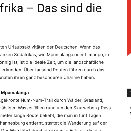
rika – Das sind die
TV
sten Urlaubsaktivitäten der Deutschen. Wenn das
ovinzen Südafrikas, wie Mpumalanga oder Limpopo, in
ig ist, ist die ideale Zeit, um die landschaftliche
 erkunden. Über tausend Routen führen durch das
Monaten ihren ganz besonderen Charme haben.
in Mpumalanga
isgekrönte Num-Num-Trail durch Wälder, Grasland,
nzähligen Wasserfällen rund um den Skurweberg-Pass.
lometer lange Route beliebt, die man in fünf Tagen
hannesburg entfernt, startet die Wanderung auf der
r Weg führt durch drei private Estates, die die