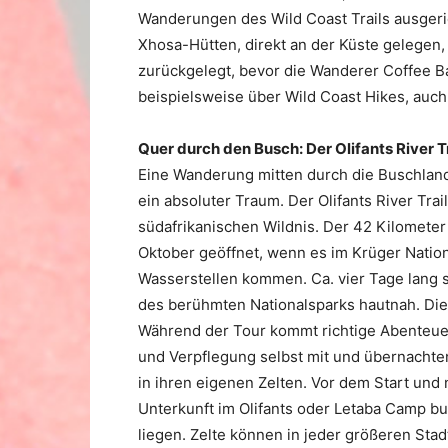
Wanderungen des Wild Coast Trails ausgeri
Xhosa-Hütten, direkt an der Küste gelegen,
zurückgelegt, bevor die Wanderer Coffee Ba
beispielsweise über Wild Coast Hikes, auch
Quer durch den Busch: Der Olifants River T
Eine Wanderung mitten durch die Buschlands
ein absoluter Traum. Der Olifants River Trai
südafrikanischen Wildnis. Der 42 Kilometer 
Oktober geöffnet, wenn es im Krüger Nation
Wasserstellen kommen. Ca. vier Tage lang 
des berühmten Nationalsparks hautnah. Die 
Während der Tour kommt richtige Abenteuer
und Verpflegung selbst mit und übernachte
in ihren eigenen Zelten. Vor dem Start u
Unterkunft im Olifants oder Letaba Camp b
liegen. Zelte können in jeder größeren Sta