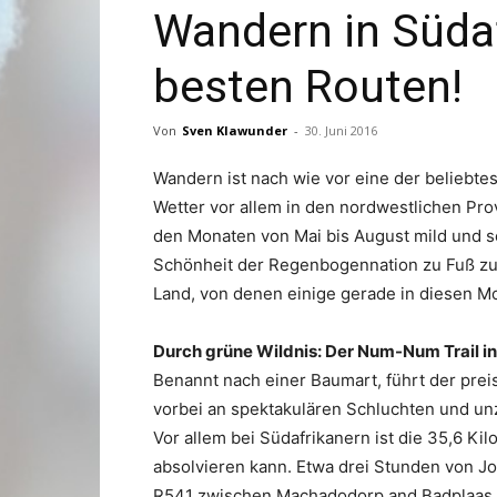
Wandern in Südaf
besten Routen!
Von
Sven Klawunder
-
30. Juni 2016
Wandern ist nach wie vor eine der beliebte
Wetter vor allem in den nordwestlichen Pr
den Monaten von Mai bis August mild und sonn
Schönheit der Regenbogennation zu Fuß zu
Land, von denen einige gerade in diesen 
Durch grüne Wildnis: Der Num-Num Trail 
Benannt nach einer Baumart, führt der pre
vorbei an spektakulären Schluchten und u
Vor allem bei Südafrikanern ist die 35,6 Ki
absolvieren kann. Etwa drei Stunden von Jo
R541 zwischen Machadodorp and Badplaas. De