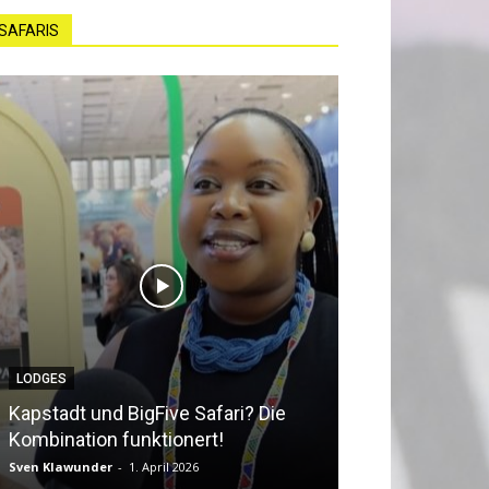
SAFARIS
LODGES
NEWS
Kapstadt und BigFive Safari? Die
Südafrika beq
Kombination funktionert!
Southern Afri
Sven Klawunder
-
1. April 2026
Sven Klawunder
-
2