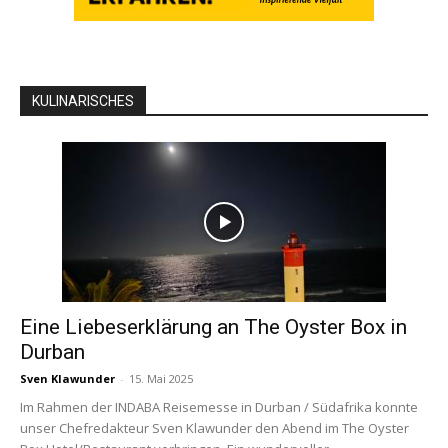
KULINARISCHES
Eine Liebeserklärung an The Oyster Box in
Durban
Sven Klawunder
-
15. Mai 2025
Im Rahmen der INDABA Reisemesse in Durban / Südafrika konnte
unser Chefredakteur Sven Klawunder den Abend im The Oyster