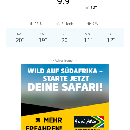
9.9
°
8.3
27 %
2.1kmh
0 %
FR.
SA.
SO.
MO.
DI.
20
°
19
°
20
°
11
°
12
°
- Advertisement -