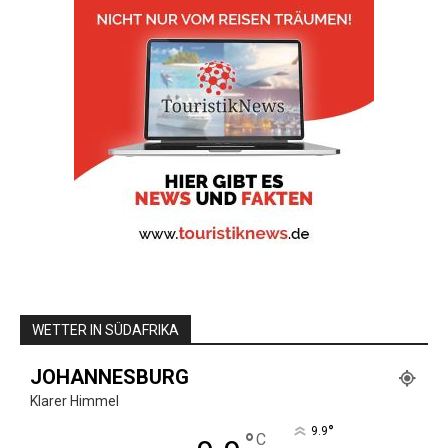
WETTER IN SÜDAFRIKA
JOHANNESBURG
Klarer Himmel
°
9.9
°
C