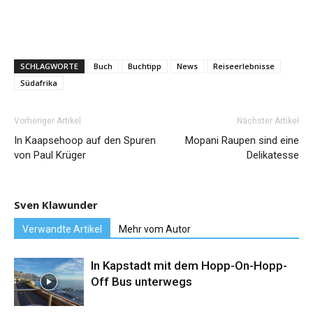
SCHLAGWORTE
Buch
Buchtipp
News
Reiseerlebnisse
Südafrika
Vorheriger Artikel
Nächster Artikel
In Kaapsehoop auf den Spuren
Mopani Raupen sind eine
von Paul Krüger
Delikatesse
Sven Klawunder
Verwandte Artikel
Mehr vom Autor
In Kapstadt mit dem Hopp-On-Hopp-
Off Bus unterwegs