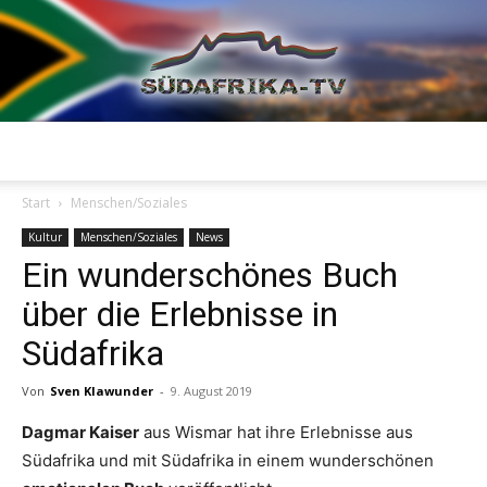
Südafrika
Start
Menschen/Soziales
Kultur
Menschen/Soziales
News
Ein wunderschönes Buch
TV
über die Erlebnisse in
Südafrika
Von
Sven Klawunder
-
9. August 2019
Dagmar Kaiser
aus Wismar hat ihre Erlebnisse aus
Südafrika und mit Südafrika in einem wunderschönen