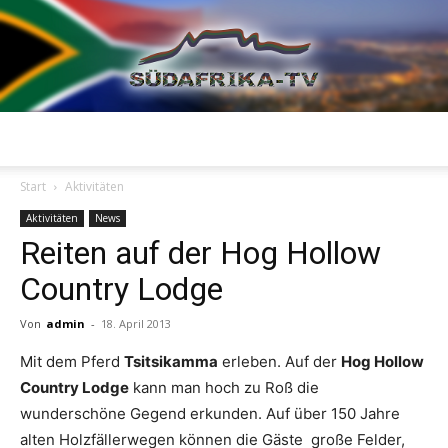
Südafrika
Start
Aktivitäten
Aktivitäten
News
Reiten auf der Hog Hollow
TV
Country Lodge
Von
admin
-
18. April 2013
Mit dem Pferd
Tsitsikamma
erleben. Auf der
Hog Hollow
Country Lodge
kann man hoch zu Roß die
wunderschöne Gegend erkunden. Auf über 150 Jahre
alten Holzfällerwegen können die Gäste große Felder,