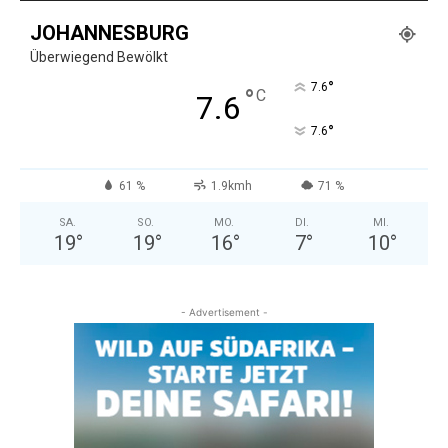
JOHANNESBURG
Überwiegend Bewölkt
°
7.6
°
C
7.6
°
7.6
61 %
1.9kmh
71 %
SA.
SO.
MO.
DI.
MI.
19
°
19
°
16
°
7
°
10
°
- Advertisement -