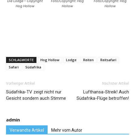
Die Lodge – Copyright
Foto/Copyright: Hog
Foto/Copyright: Hog
Hog Hollow
Hollow
Hollow
SCHLAGWORTE
Hog Hollow
Lodge
Reiten
Reitsafari
Safari
Südafrika
Vorheriger Artikel
Nächster Artikel
Südafrika-TV zeigt nicht nur
Lufthansa-Streik! Auch
Gesicht sondern auch Stimme
Südafrika-Flüge betroffen!
admin
Verwandte Artikel
Mehr vom Autor