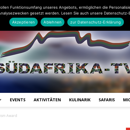
26
Impressum
Datenschutz-Erklärung
Mail an die Redaktion
ollen Funktionsumfang unseres Angebots, ermöglichen die Personalisi
Analysezwecken gesetzt werden. Lesen Sie auch unsere Datenschutz-E
Akzeptieren
Ablehnen
zur Datenschutz-Erklärung
EVENTS
AKTIVITÄTEN
KULINARIK
SAFARIS
MI
Südafrika
urism Award