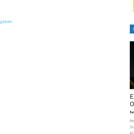
ugeben
E
O
Sv
Im
Sü
Kl