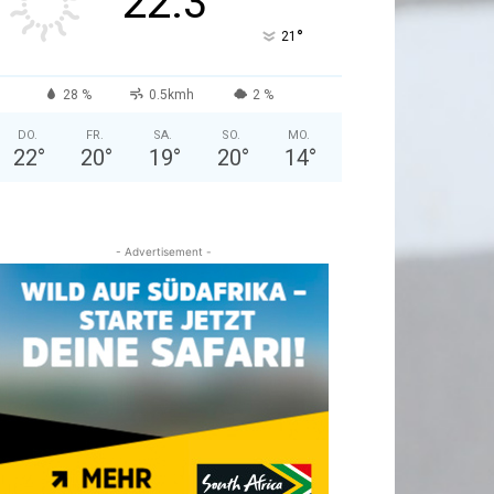
22.3
°
21
28 %
0.5kmh
2 %
DO.
FR.
SA.
SO.
MO.
22
°
20
°
19
°
20
°
14
°
- Advertisement -