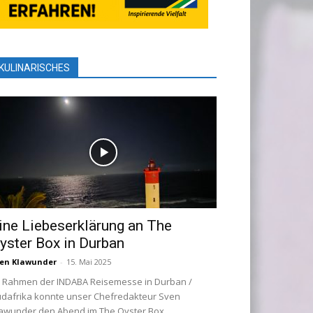
KULINARISCHES
ine Liebeserklärung an The
yster Box in Durban
en Klawunder
-
15. Mai 2025
 Rahmen der INDABA Reisemesse in Durban /
dafrika konnte unser Chefredakteur Sven
awunder den Abend im The Oyster Box