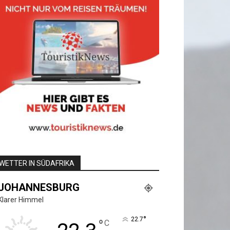
WETTER IN SÜDAFRIKA
JOHANNESBURG
Klarer Himmel
°
22.7
°
C