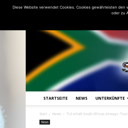
C
22.3
Donnerstag, August 6, 20
Johannesburg
Diese Website verwendet Cookies. Cookies gewährleisten den v
oder zu 
STARTSEITE
NEWS
UNTERKÜNFTE
Start
News
TUI erhält South African Airways -To
News