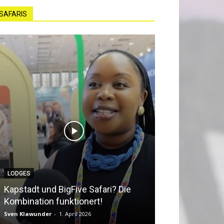
SAFARIS
LODGES
NEWS
Kapstadt und BigFive Safari? Die
Südafrika beq
Kombination funktionert!
Southern Afri
Sven Klawunder
-
1. April 2026
Sven Klawunder
-
2