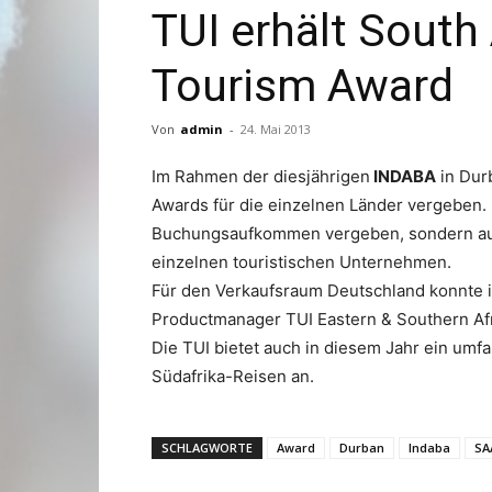
TUI erhält South 
Tourism Award
Von
admin
-
24. Mai 2013
Im Rahmen der diesjährigen
INDABA
in Durb
Awards für die einzelnen Länder vergeben.
Buchungsaufkommen vergeben, sondern au
einzelnen touristischen Unternehmen.
Für den Verkaufsraum Deutschland konnte 
Productmanager TUI Eastern & Southern A
Die TUI bietet auch in diesem Jahr ein um
Südafrika-Reisen an.
SCHLAGWORTE
Award
Durban
Indaba
SA