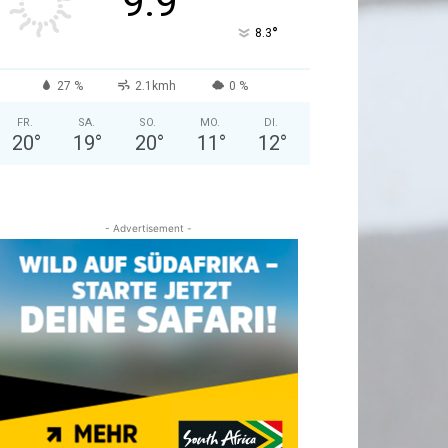
9.9
°
8.3
27 %
2.1kmh
0 %
FR.
SA.
SO.
MO.
DI.
20
°
19
°
20
°
11
°
12
°
- Advertisement -