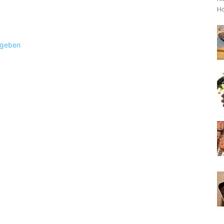
Ho
ugeben