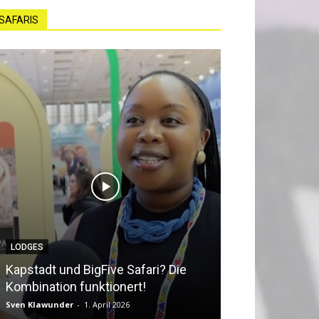
SAFARIS
LODGES
NEWS
Kapstadt und BigFive Safari? Die
Südafrika beq
Kombination funktionert!
Southern Afri
Sven Klawunder
-
1. April 2026
Sven Klawunder
-
2