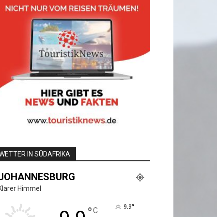
WETTER IN SÜDAFRIKA
JOHANNESBURG
Klarer Himmel
°
9.9
°
C