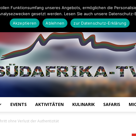
Impressum
Datenschutz-Erklärung
Mail an die Redaktion
ollen Funktionsumfang unseres Angebots, ermöglichen die Personalisi
Analysezwecken gesetzt werden. Lesen Sie auch unsere Datenschutz-E
Akzeptieren
Ablehnen
zur Datenschutz-Erklärung
EVENTS
AKTIVITÄTEN
KULINARIK
SAFARIS
MI
Südafrika
itt ohne Verlust der Authentizität