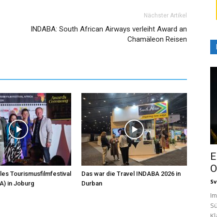
Nächster Artikel
INDABA: South African Airways verleiht Award an
Chamäleon Reisen
E
O
les Tourismusfilmfestival
Das war die Travel INDABA 2026 in
Sv
A) in Joburg
Durban
Im
Sü
Kl