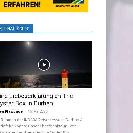
KULINARISCHES
ine Liebeserklärung an The
yster Box in Durban
en Klawunder
-
15. Mai 2025
 Rahmen der INDABA Reisemesse in Durban /
dafrika konnte unser Chefredakteur Sven
awunder den Abend im The Oyster Box