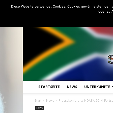
C
9.9
Freitag, August 7, 2026
Johannesburg
Diese Website verwendet Cookies. Cookies gewährleisten den v
oder zu 
STARTSEITE
NEWS
UNTERKÜNFTE
Start
News
Pressekonferenz INDABA 2014: Fortschr
News